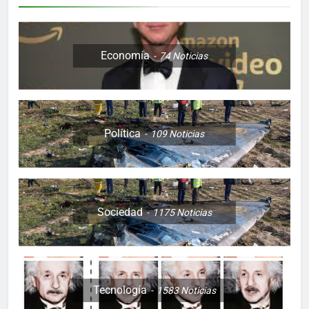
Economía
74
Noticias
Política
109
Noticias
Sociedad
1175
Noticias
Tecnología
1583
Noticias