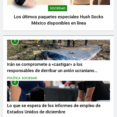
SOCIEDAD
Los últimos paquetes especiales Hush Socks
México disponibles en línea
1
Irán se compromete a «castigar» a los
responsables de derribar un avión ucraniano
mientras se realizan arrestos
POLÍTICA
SOCIEDAD
2
Lo que se espera de los informes de empleo de
Estados Unidos de diciembre