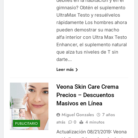
débiles en la habitación y en el
Libre
Crucero en México te
gimnasio? Obtén el suplemento
lleva a lugares
UltraMax Testo y resuélvelos
paranormales con
7 Años Atrás
binoculares de visión
rápidamente Los hombres ahora
La Inteligencia Artificial
nocturna y reuniones de
pueden demostrar su macho
deepfake de Samsung
secuestrados
fabrica un clip de
alfa interior con Ultra Max Testo
7 Años Atrás
movimiento desde una
Enhancer, el suplemento natural
sola foto
que alza tus niveles de T sin
darte…
Leer más
Veona Skin Care Crema
Precios – Descuentos
Masivos en Línea
Miguel Gonzales
7 años
atrás
0
4 minutos
PUBLICITARIO
Actualización 08/21/2019: Veona