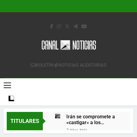
Saltar
al
contenido
Canal Noticias
Canal Noticias
BOLETÍN
NOTICIAS ALEATORIAS
Irán se compromete a
TITULARES
«castigar» a los
responsables de
7 Años Atrás
derribar un avión
Lo que se espera de los