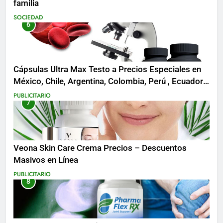
familia
SOCIEDAD
6
Cápsulas Ultra Max Testo a Precios Especiales en
México, Chile, Argentina, Colombia, Perú , Ecuador,
Costa Rica y Más
PUBLICITARIO
7
Veona Skin Care Crema Precios – Descuentos
Masivos en Línea
PUBLICITARIO
8