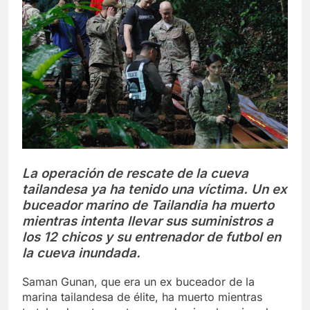
Libre
Crucero en México te
lleva a lugares
paranormales con
7 Años Atrás
binoculares de visión
La Inteligencia Artificial
nocturna y reuniones de
deepfake de Samsung
secuestrados
fabrica un clip de
7 Años Atrás
movimiento desde una
sola foto
La operación de rescate de la cueva
tailandesa ya ha tenido una víctima. Un ex
buceador marino de Tailandia ha muerto
mientras intenta llevar sus suministros a
los 12 chicos y su entrenador de futbol en
la cueva inundada.
Saman Gunan, que era un ex buceador de la
marina tailandesa de élite, ha muerto mientras