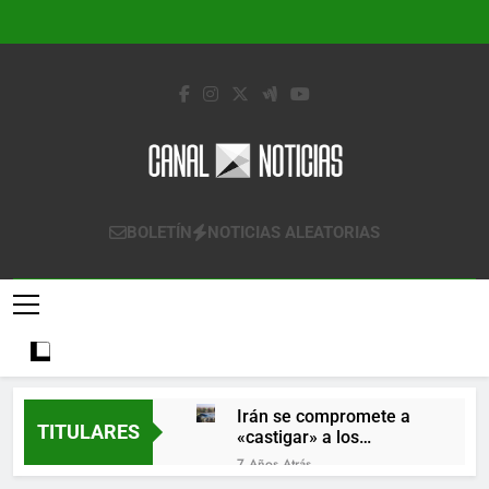
Saltar
al
contenido
Canal Noticias
Canal Noticias
BOLETÍN
NOTICIAS ALEATORIAS
Irán se compromete a
TITULARES
«castigar» a los
responsables de
7 Años Atrás
derribar un avión
Lo que se espera de los