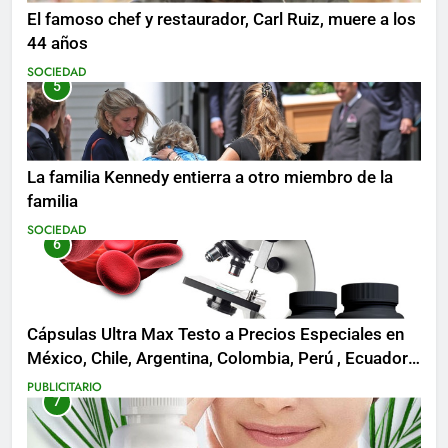
El famoso chef y restaurador, Carl Ruiz, muere a los
44 años
SOCIEDAD
5
La familia Kennedy entierra a otro miembro de la
familia
SOCIEDAD
6
Cápsulas Ultra Max Testo a Precios Especiales en
México, Chile, Argentina, Colombia, Perú , Ecuador,
Costa Rica y Más
PUBLICITARIO
7