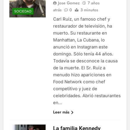
Libre
Jose Gomez
7 años
Crucero en México te
lleva a lugares
atrás
0
3 minutos
SOCIEDAD
paranormales con
7 Años Atrás
Carl Ruiz, un famoso chef y
binoculares de visión
La Inteligencia Artificial
restaurador de televisión, ha
nocturna y reuniones de
deepfake de Samsung
secuestrados
muerto. Su restaurante en
fabrica un clip de
7 Años Atrás
movimiento desde una
Manhattan, La Cubana, lo
sola foto
anunció en Instagram este
domingo. Sólo tenía 44 años.
Todavía se desconoce la causa
de la muerte. El Sr. Ruiz a
menudo hizo apariciones en
Food Network como chef
competitivo y juez de
celebridades. Abrió restaurantes
en…
Leer más
La familia Kennedy