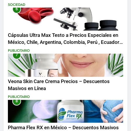
SOCIEDAD
6
Cápsulas Ultra Max Testo a Precios Especiales en
México, Chile, Argentina, Colombia, Perú , Ecuador,
Costa Rica y Más
PUBLICITARIO
7
Veona Skin Care Crema Precios – Descuentos
Masivos en Línea
PUBLICITARIO
8
Pharma Flex RX en México – Descuentos Masivos