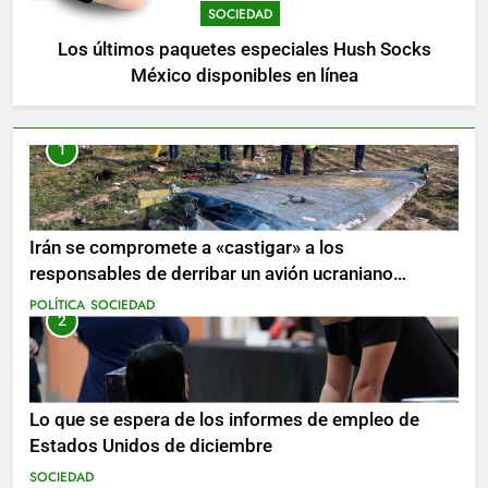
SOCIEDAD
Los últimos paquetes especiales Hush Socks
México disponibles en línea
1
Irán se compromete a «castigar» a los
responsables de derribar un avión ucraniano
mientras se realizan arrestos
POLÍTICA
SOCIEDAD
2
Lo que se espera de los informes de empleo de
Estados Unidos de diciembre
SOCIEDAD