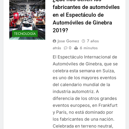
fabricantes de automóviles
en el Espectáculo de
Automóviles de Ginebra
2019?
TECNOLOGÍA
Jose Gomez
7 años
atrás
0
6 minutos
El Espectáculo Internacional de
Automóviles de Ginebra, que se
celebra esta semana en Suiza,
es uno de los mayores eventos
del calendario mundial de la
industria automotriz. A
diferencia de los otros grandes
eventos europeos, en Frankfurt
y París, no está dominado por
los fabricantes de una nación.
Celebrada en terreno neutral,