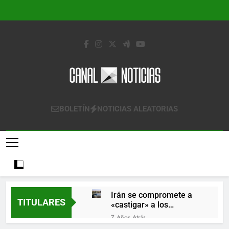
Saltar
al
contenido
Canal Noticias
Canal Noticias
BOLETÍN
NOTICIAS ALEATORIAS
Irán se compromete a
TITULARES
«castigar» a los
responsables de
7 Años Atrás
derribar un avión
Lo que se espera de los