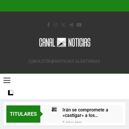
Saltar
al
contenido
Canal Noticias
Canal Noticias
BOLETÍN
NOTICIAS ALEATORIAS
Irán se compromete a
TITULARES
«castigar» a los
responsables de
7 Años Atrás
derribar un avión
Lo que se espera de los