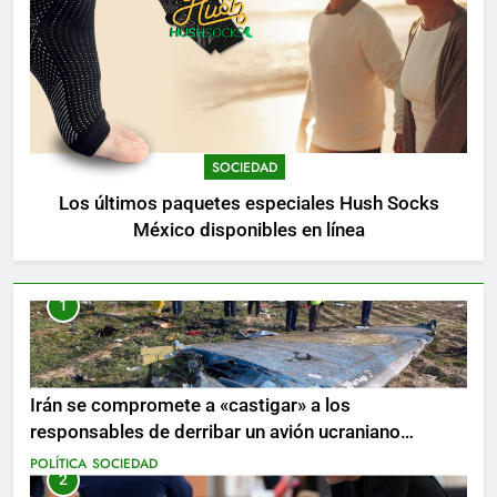
SOCIEDAD
Los últimos paquetes especiales Hush Socks
México disponibles en línea
1
Irán se compromete a «castigar» a los
responsables de derribar un avión ucraniano
mientras se realizan arrestos
POLÍTICA
SOCIEDAD
2