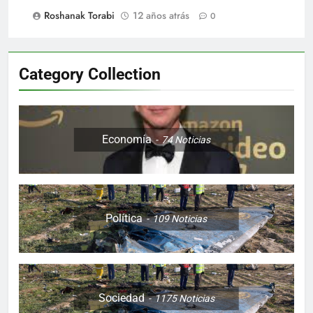
Roshanak Torabi
12 años atrás
0
Category Collection
Economía
74
Noticias
Política
109
Noticias
Sociedad
1175
Noticias