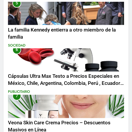
5
La familia Kennedy entierra a otro miembro de la
familia
SOCIEDAD
6
Cápsulas Ultra Max Testo a Precios Especiales en
México, Chile, Argentina, Colombia, Perú , Ecuador,
Costa Rica y Más
PUBLICITARIO
7
Veona Skin Care Crema Precios – Descuentos
Masivos en Línea