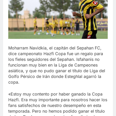
Libre
Crucero en México te
lleva a lugares
paranormales con
7 Años Atrás
binoculares de visión
La Inteligencia Artificial
nocturna y reuniones de
deepfake de Samsung
secuestrados
fabrica un clip de
7 Años Atrás
movimiento desde una
sola foto
Moharram Navidkia, el capitán del Sepahan FC,
dice campeonato Hazfi Copa fue un regalo para
los fieles seguidores del Sepahan. Isfahanis no
funcionan muy bien en la Liga de Campeones
asiática, y que no pudo ganar el título de Liga del
Golfo Pérsico de Irán donde Esteghlal agarró la
copa.
«Estoy muy contento por haber ganado la Copa
Hazfi. Era muy importante para nosotros hacer los
fans satisfechos de nuestro desempeño en esta
temporada. Pero no hemos podido ganar el título