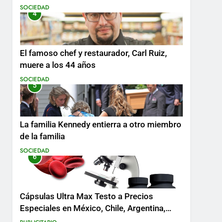
SOCIEDAD
4
El famoso chef y restaurador, Carl Ruiz,
muere a los 44 años
SOCIEDAD
5
La familia Kennedy entierra a otro miembro
de la familia
SOCIEDAD
6
Cápsulas Ultra Max Testo a Precios
Especiales en México, Chile, Argentina,
Colombia, Perú , Ecuador, Costa Rica y