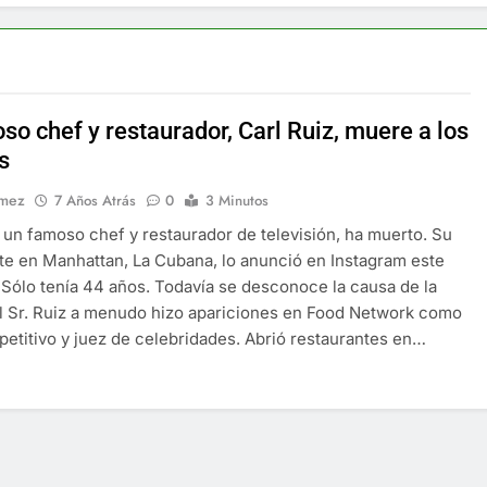
f y restaurador, Carl Ruiz, muere a los 44 años
nnedy entierra a otro miembro de la familia
a Max Testo a Precios Especiales en México, Chile, Argentina, 
so chef y restaurador, Carl Ruiz, muere a los
s
are Crema Precios – Descuentos Masivos en Línea
omez
7 Años Atrás
0
3 Minutos
, un famoso chef y restaurador de televisión, ha muerto. Su
RX en México – Descuentos Masivos en Mercado Libre
te en Manhattan, La Cubana, lo anunció en Instagram este
Sólo tenía 44 años. Todavía se desconoce la causa de la
éxico te lleva a lugares paranormales con binoculares de visi
l Sr. Ruiz a menudo hizo apariciones en Food Network como
etitivo y juez de celebridades. Abrió restaurantes en…
ia Artificial deepfake de Samsung fabrica un clip de movimien