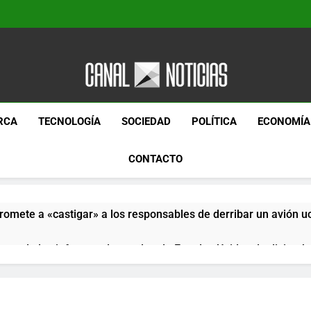
Canal Noticias
Canal Noticias
RCA
TECNOLOGÍA
SOCIEDAD
POLÍTICA
ECONOMÍA
CONTACTO
romete a «castigar» a los responsables de derribar un avión u
pera de los informes de empleo de Estados Unidos de diciemb
paquetes especiales Hush Socks México disponibles en línea