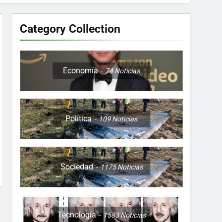
Category Collection
Colombia, Perú , Ecuador, Costa Rica y
Economía
74
Noticias
Política
109
Noticias
ón nocturna y reuniones de secuestrados
to desde una sola foto
Sociedad
1175
Noticias
Tecnología
1583
Noticias