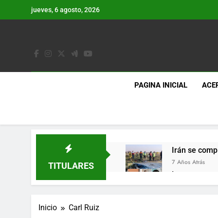
Saltar
jueves, 6 agosto, 2026
al
contenido
PAGINA INICIAL
ACE
Irán se comp
7 Años Atrás
TITULARES
Lo que se es
7 Años Atrás
Los últimos 
Inicio
Carl Ruiz
7 Años Atrás