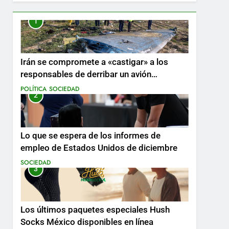
1
Irán se compromete a «castigar» a los
responsables de derribar un avión
ucraniano mientras se realizan arrestos
POLÍTICA
SOCIEDAD
2
Lo que se espera de los informes de
empleo de Estados Unidos de diciembre
SOCIEDAD
3
Los últimos paquetes especiales Hush
Socks México disponibles en línea