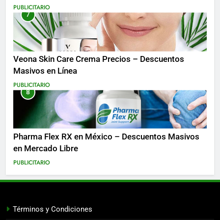
Costa Rica y Más
PUBLICITARIO
7
Veona Skin Care Crema Precios – Descuentos
Masivos en Línea
PUBLICITARIO
8
Pharma Flex RX en México – Descuentos Masivos
en Mercado Libre
PUBLICITARIO
Términos y Condiciones