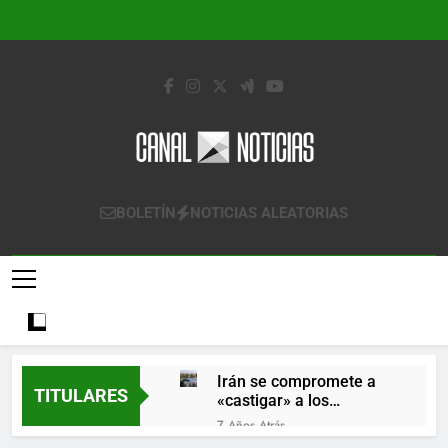
Saltar
al
contenido
Canal Noticias
Canal Noticias
BOLETÍN
NOTICIAS ALEATORIAS
Irán se compromete a
TITULARES
«castigar» a los
responsables de
7 Años Atrás
derribar un avión
Lo que se espera de los