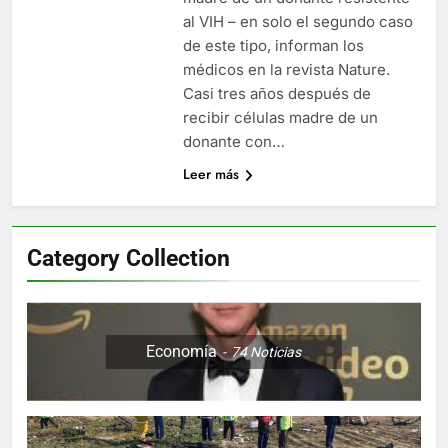
Libre
Crucero en México te
al VIH – en solo el segundo caso
lleva a lugares
de este tipo, informan los
paranormales con
7 Años Atrás
médicos en la revista Nature.
binoculares de visión
La Inteligencia Artificial
nocturna y reuniones de
Casi tres años después de
deepfake de Samsung
secuestrados
recibir células madre de un
fabrica un clip de
7 Años Atrás
movimiento desde una
donante con…
sola foto
Leer más
Category Collection
Economía
74
Noticias