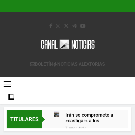
Saltar
al
contenido
Canal Noticias
Canal Noticias
BOLETÍN
NOTICIAS ALEATORIAS
Irán se compromete a
TITULARES
«castigar» a los
responsables de
7 Años Atrás
derribar un avión
Lo que se espera de los