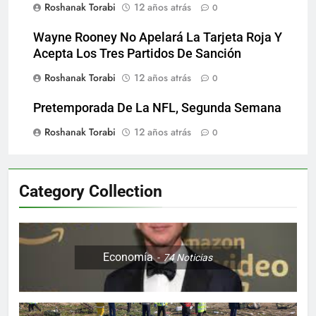
Roshanak Torabi
12 años atrás
0
Wayne Rooney No Apelará La Tarjeta Roja Y
Acepta Los Tres Partidos De Sanción
Roshanak Torabi
12 años atrás
0
Pretemporada De La NFL, Segunda Semana
Roshanak Torabi
12 años atrás
0
Category Collection
Economía
74
Noticias