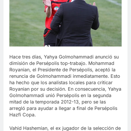
Libre
Crucero en México te
lleva a lugares
paranormales con
7 Años Atrás
binoculares de visión
La Inteligencia Artificial
nocturna y reuniones de
deepfake de Samsung
secuestrados
fabrica un clip de
7 Años Atrás
movimiento desde una
sola foto
Hace tres días, Yahya Golmohammadi anunció su
dimisión de Persépolis top-trabajo. Mohammad
Royanian, el Presidente de Persépolis, aceptó la
renuncia de Golmohammadi inmediatamente. Esto
ha hecho que los analistas locales para criticar
Royanian por su decisión. En consecuencia, Yahya
Golmohammadi unió Persépolis en la segunda
mitad de la temporada 2012-13, pero se las
arregló para ayudar a llegar a final de Persépolis
Hazfi Copa.
Vahid Hashemian, el ex jugador de la selección de