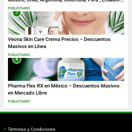
Costa Rica y Más
PUBLICITARIO
7
Veona Skin Care Crema Precios – Descuentos
Masivos en Línea
PUBLICITARIO
8
Pharma Flex RX en México – Descuentos Masivos
en Mercado Libre
PUBLICITARIO
Términos y Condiciones