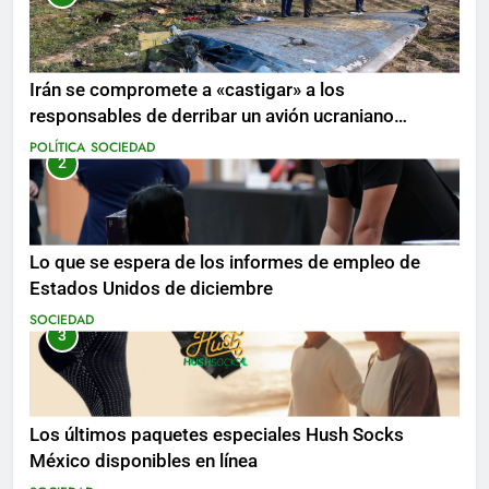
Irán se compromete a «castigar» a los
responsables de derribar un avión ucraniano
mientras se realizan arrestos
POLÍTICA
SOCIEDAD
2
Lo que se espera de los informes de empleo de
Estados Unidos de diciembre
SOCIEDAD
3
Los últimos paquetes especiales Hush Socks
México disponibles en línea