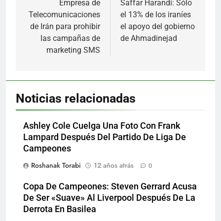
de
Empresa de
Saffar Harandi: Sólo
Telecomunicaciones
el 13% de los iraníes
entradas
de Irán para prohibir
el apoyo del gobierno
las campañas de
de Ahmadinejad
marketing SMS
Noticias relacionadas
Ashley Cole Cuelga Una Foto Con Frank
Lampard Después Del Partido De Liga De
Campeones
Roshanak Torabi
12 años atrás
0
Copa De Campeones: Steven Gerrard Acusa
De Ser «Suave» Al Liverpool Después De La
Derrota En Basilea