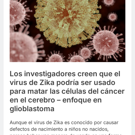
Libre
Crucero en México te
lleva a lugares
paranormales con
7 Años Atrás
binoculares de visión
La Inteligencia Artificial
nocturna y reuniones de
deepfake de Samsung
secuestrados
fabrica un clip de
7 Años Atrás
movimiento desde una
sola foto
Los investigadores creen que el
virus de Zika podría ser usado
para matar las células del cáncer
en el cerebro – enfoque en
glioblastoma
Aunque el virus de Zika es conocido por causar
defectos de nacimiento a niños no nacidos,