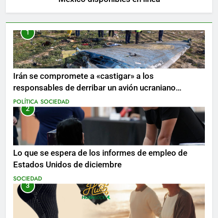
1
Irán se compromete a «castigar» a los
responsables de derribar un avión ucraniano
mientras se realizan arrestos
POLÍTICA
SOCIEDAD
2
Lo que se espera de los informes de empleo de
Estados Unidos de diciembre
SOCIEDAD
3