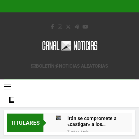
Saltar
al
contenido
Canal Noticias
Canal Noticias
BOLETÍN
NOTICIAS ALEATORIAS
Irán se compromete a
TITULARES
«castigar» a los
responsables de
7 Años Atrás
derribar un avión
Lo que se espera de los