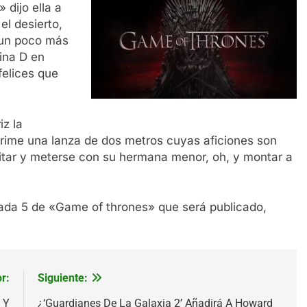
dijo ella a
el desierto,
 un poco más
ina D en
elices que
iz la
rime una lanza de dos metros cuyas aficiones son
itar y meterse con su hermana menor, oh, y montar a
rada 5 de «Game of thrones» que será publicado,
r:
Siguiente:
 Y
¿‘Guardianes De La Galaxia 2’ Añadirá A Howard