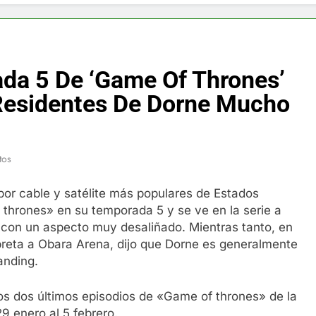
f y restaurador, Carl Ruiz, muere a los 44 años
nnedy entierra a otro miembro de la familia
da 5 De ‘Game Of Thrones’
a Max Testo a Precios Especiales en México, Chile, Argentina, 
Residentes De Dorne Mucho
are Crema Precios – Descuentos Masivos en Línea
tos
RX en México – Descuentos Masivos en Mercado Libre
por cable y satélite más populares de Estados
éxico te lleva a lugares paranormales con binoculares de visi
thrones» en su temporada 5 y se ve en la serie a
 con un aspecto muy desaliñado. Mientras tanto, en
ia Artificial deepfake de Samsung fabrica un clip de movimien
rpreta a Obara Arena, dijo que Dorne es generalmente
anding.
os dos últimos episodios de «Game of thrones» de la
 enero al 5 febrero.