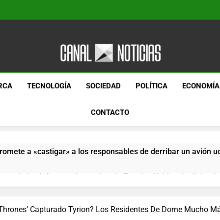
Canal Noticias
Canal Noticias
RCA
TECNOLOGÍA
SOCIEDAD
POLÍTICA
ECONOMÍA
CONTACTO
romete a «castigar» a los responsables de derribar un avión u
pera de los informes de empleo de Estados Unidos de diciemb
paquetes especiales Hush Socks México disponibles en línea
hrones’ Capturado Tyrion? Los Residentes De Dorne Mucho Más