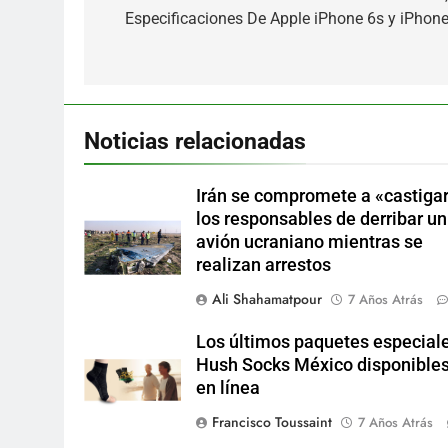
Especificaciones De Apple iPhone 6s y iPhone
entradas
Noticias relacionadas
Irán se compromete a «castigar
los responsables de derribar un
avión ucraniano mientras se
realizan arrestos
Ali Shahamatpour
7 Años Atrás
Los últimos paquetes especial
Hush Socks México disponible
en línea
Francisco Toussaint
7 Años Atrás