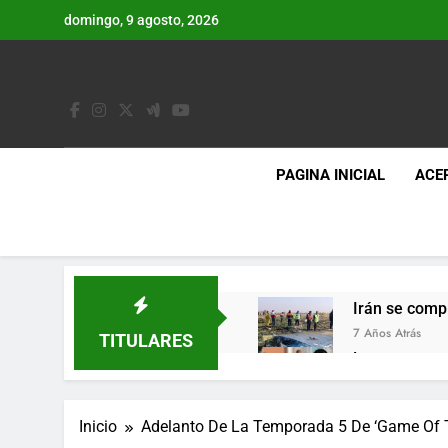
Saltar
domingo, 9 agosto, 2026
al
contenido
PAGINA INICIAL
ACE
Irán se comp
7 Años Atrás
TITULARES
Lo que se es
7 Años Atrás
Los últimos 
Inicio
Adelanto De La Temporada 5 De ‘Game Of T
7 Años Atrás