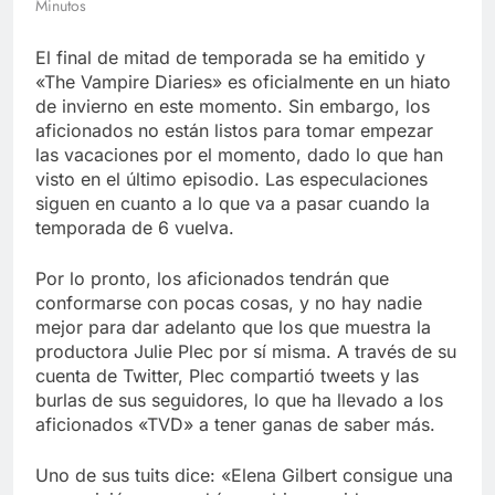
Minutos
Libre
Crucero en México te
lleva a lugares
El final de mitad de temporada se ha emitido y
paranormales con
7 Años Atrás
binoculares de visión
«The Vampire Diaries» es oficialmente en un hiato
La Inteligencia Artificial
nocturna y reuniones de
de invierno en este momento. Sin embargo, los
deepfake de Samsung
secuestrados
aficionados no están listos para tomar empezar
fabrica un clip de
7 Años Atrás
movimiento desde una
las vacaciones por el momento, dado lo que han
sola foto
visto en el último episodio. Las especulaciones
siguen en cuanto a lo que va a pasar cuando la
temporada de 6 vuelva.
Por lo pronto, los aficionados tendrán que
conformarse con pocas cosas, y no hay nadie
mejor para dar adelanto que los que muestra la
productora Julie Plec por sí misma. A través de su
cuenta de Twitter, Plec compartió tweets y las
burlas de sus seguidores, lo que ha llevado a los
aficionados «TVD» a tener ganas de saber más.
Uno de sus tuits dice: «Elena Gilbert consigue una