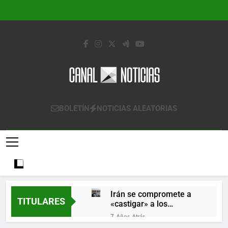
Saltar
al
contenido
Canal Noticias
Canal Noticias
BOLETÍN
NOTICIAS ALEATORIAS
Irán se compromete a
TITULARES
«castigar» a los
responsables de
7 Años Atrás
derribar un avión
Lo que se espera de los