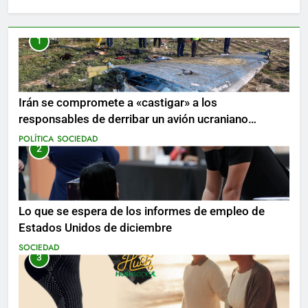
1
Irán se compromete a «castigar» a los
responsables de derribar un avión ucraniano
mientras se realizan arrestos
POLÍTICA
SOCIEDAD
2
Lo que se espera de los informes de empleo de
Estados Unidos de diciembre
SOCIEDAD
3