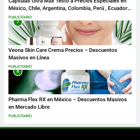
Cápsulas Ultra Max Testo a Precios Especiales en
México, Chile, Argentina, Colombia, Perú , Ecuador,
Costa Rica y Más
PUBLICITARIO
7
Veona Skin Care Crema Precios – Descuentos
Masivos en Línea
PUBLICITARIO
8
Pharma Flex RX en México – Descuentos Masivos
en Mercado Libre
PUBLICITARIO