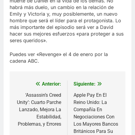
muerte de Daniel en la vida de los demás. No
habrá más duelo, un cambio en la relación de
Emily y Victoria y, muy posiblemente, un nuevo
hombre que será el líder para el protagonista. Lo
más importante del episodio será ver a David
hacer sus mejores esfuerzos «para proteger a sus
seres queridos».
Puedes ver «Revenge» el 4 de enero por la
cadena ABC.
Anterior:
Siguiente:
Navegación
de
‘Assassin’s Creed
Apple Pay En El
Unity’: Cuarto Parche
Reino Unido: La
entradas
Lanzado, Mejora La
Compañía En
Estabilidad,
Negociaciones Con
Problemas, y Errores
Los Mayores Bancos
Británicos Para Su