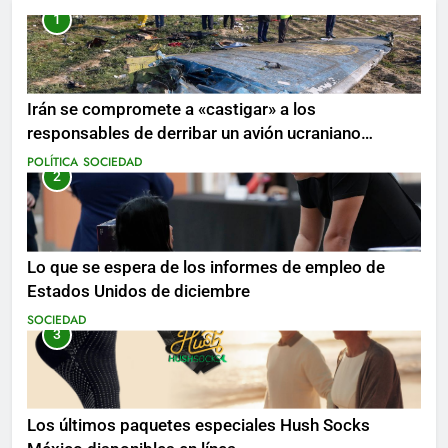
1
Irán se compromete a «castigar» a los
responsables de derribar un avión ucraniano
mientras se realizan arrestos
POLÍTICA
SOCIEDAD
2
Lo que se espera de los informes de empleo de
Estados Unidos de diciembre
SOCIEDAD
3
Los últimos paquetes especiales Hush Socks