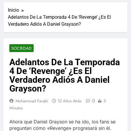
ucraniano mientras se
informes de empleo de
realizan arrestos
Inicio
Estados Unidos de
7 Años Atrás
diciembre
Adelantos De La Temporada 4 De ‘Revenge’ ¿Es El
Los últimos paquetes
Verdadero Adiós A Daniel Grayson?
especiales Hush Socks
México disponibles en
7 Años Atrás
línea
El famoso chef y
restaurador, Carl Ruiz,
SOCIEDAD
muere a los 44 años
7 Años Atrás
La familia Kennedy
Adelantos De La Temporada
entierra a otro
4 De ‘Revenge’ ¿Es El
miembro de la familia
7 Años Atrás
Cápsulas Ultra Max
Verdadero Adiós A Daniel
Testo a Precios
Grayson?
Especiales en México,
7 Años Atrás
Chile, Argentina,
Veona Skin Care
Colombia, Perú ,
0
Mohammad Farabi
12 Años Atrás
3
Crema Precios –
Ecuador, Costa Rica y
Descuentos Masivos
Minutos
7 Años Atrás
Más
en Línea
Pharma Flex RX en
México – Descuentos
Ahora que Daniel Grayson se ha ido, los fans se
Masivos en Mercado
preguntan cómo «Revenge» progresará sin él.
7 Años Atrás