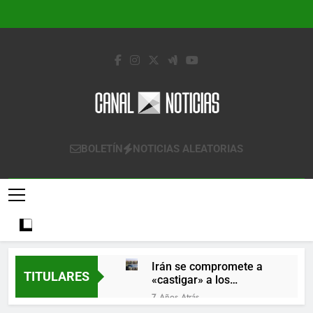
Saltar
al
contenido
Canal Noticias
Canal Noticias
BOLETÍN
NOTICIAS ALEATORIAS
Irán se compromete a
TITULARES
«castigar» a los
responsables de
7 Años Atrás
derribar un avión
Lo que se espera de los