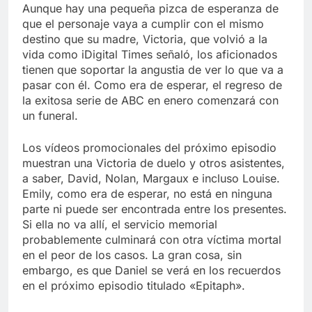
Libre
Aunque hay una pequeña pizca de esperanza de
Crucero en México te
lleva a lugares
que el personaje vaya a cumplir con el mismo
paranormales con
destino que su madre, Victoria, que volvió a la
7 Años Atrás
binoculares de visión
vida como iDigital Times señaló, los aficionados
La Inteligencia Artificial
nocturna y reuniones de
deepfake de Samsung
tienen que soportar la angustia de ver lo que va a
secuestrados
fabrica un clip de
pasar con él. Como era de esperar, el regreso de
7 Años Atrás
movimiento desde una
la exitosa serie de ABC en enero comenzará con
sola foto
un funeral.
Los vídeos promocionales del próximo episodio
muestran una Victoria de duelo y otros asistentes,
a saber, David, Nolan, Margaux e incluso Louise.
Emily, como era de esperar, no está en ninguna
parte ni puede ser encontrada entre los presentes.
Si ella no va allí, el servicio memorial
probablemente culminará con otra víctima mortal
en el peor de los casos. La gran cosa, sin
embargo, es que Daniel se verá en los recuerdos
en el próximo episodio titulado «Epitaph».