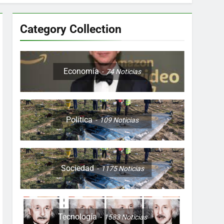
Category Collection
Colombia, Perú , Ecuador, Costa Rica y
Economía
74
Noticias
Política
109
Noticias
ón nocturna y reuniones de secuestrados
to desde una sola foto
Sociedad
1175
Noticias
Tecnología
1583
Noticias