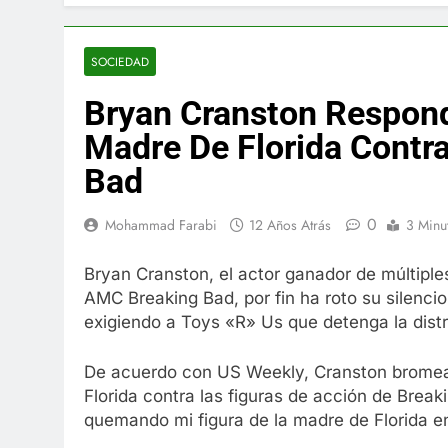
El famoso che
7 Años Atrás
La familia Ke
SOCIEDAD
7 Años Atrás
Bryan Cranston Respond
Cápsulas Ultr
Más
Madre De Florida Contr
7 Años Atrás
Bad
Veona Skin C
7 Años Atrás
0
Mohammad Farabi
12 Años Atrás
3 Minu
Pharma Flex 
7 Años Atrás
Bryan Cranston, el actor ganador de múltiple
Crucero en M
AMC Breaking Bad, por fin ha roto su silenci
7 Años Atrás
exigiendo a Toys «R» Us que detenga la dist
La Inteligenc
7 Años Atrás
De acuerdo con US Weekly, Cranston bromeab
Florida contra las figuras de acción de Break
quemando mi figura de la madre de Florida en