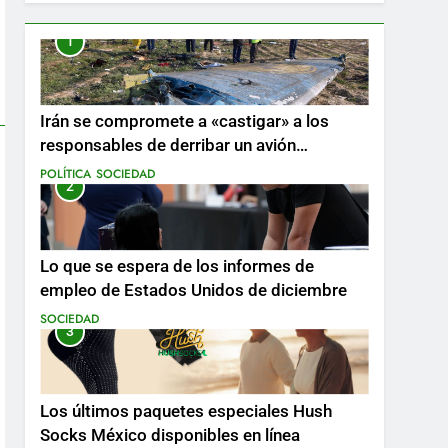
1
Irán se compromete a «castigar» a los
responsables de derribar un avión
ucraniano mientras se realizan arrestos
POLÍTICA
SOCIEDAD
2
Lo que se espera de los informes de
empleo de Estados Unidos de diciembre
SOCIEDAD
3
Los últimos paquetes especiales Hush
Socks México disponibles en línea