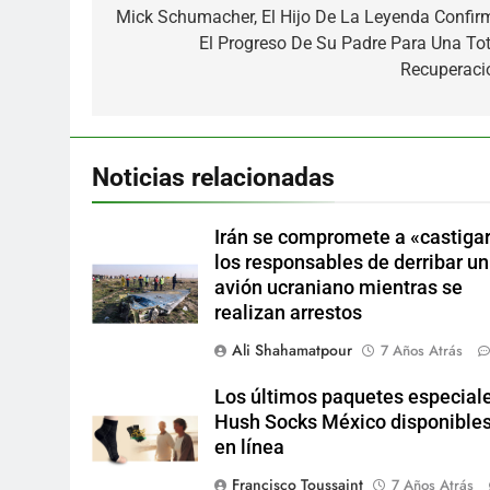
Mick Schumacher, El Hijo De La Leyenda Confir
entradas
El Progreso De Su Padre Para Una Tot
Recuperaci
Noticias relacionadas
Irán se compromete a «castigar
los responsables de derribar un
avión ucraniano mientras se
realizan arrestos
Ali Shahamatpour
7 Años Atrás
Los últimos paquetes especial
Hush Socks México disponible
en línea
Francisco Toussaint
7 Años Atrás