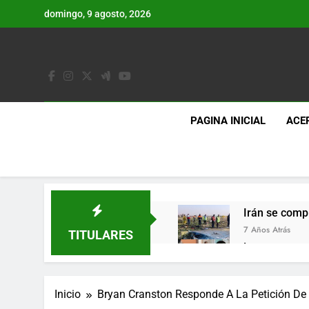
Saltar
domingo, 9 agosto, 2026
al
contenido
PAGINA INICIAL
ACE
Irán se comp
7 Años Atrás
TITULARES
Lo que se es
7 Años Atrás
Los últimos 
Inicio
Bryan Cranston Responde A La Petición De
7 Años Atrás