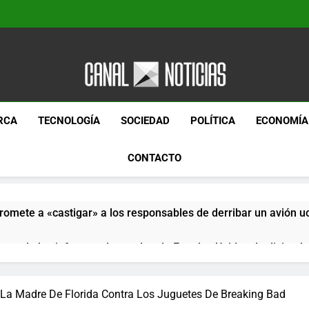
Canal Noticias
Canal Noticias
RCA
TECNOLOGÍA
SOCIEDAD
POLÍTICA
ECONOMÍA
CONTACTO
romete a «castigar» a los responsables de derribar un avión u
pera de los informes de empleo de Estados Unidos de diciemb
paquetes especiales Hush Socks México disponibles en línea
 La Madre De Florida Contra Los Juguetes De Breaking Bad