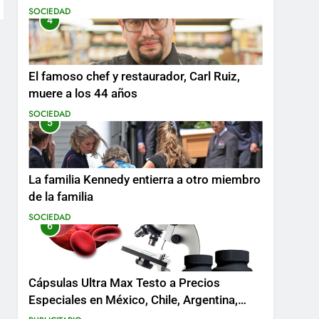
SOCIEDAD
4
El famoso chef y restaurador, Carl Ruiz,
muere a los 44 años
SOCIEDAD
5
La familia Kennedy entierra a otro miembro
de la familia
SOCIEDAD
6
Cápsulas Ultra Max Testo a Precios
Especiales en México, Chile, Argentina,
Colombia, Perú , Ecuador, Costa Rica y