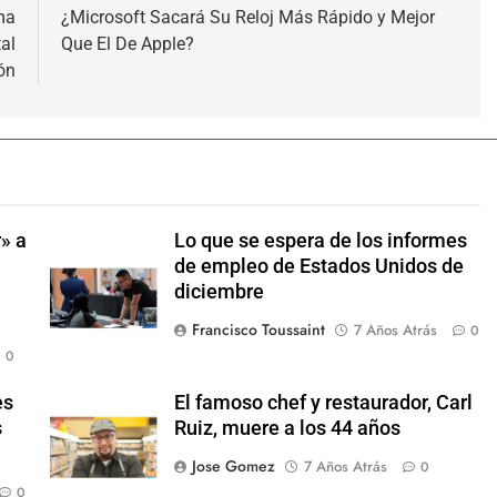
ma
¿Microsoft Sacará Su Reloj Más Rápido y Mejor
al
Que El De Apple?
ón
» a
Lo que se espera de los informes
de empleo de Estados Unidos de
diciembre
Francisco Toussaint
7 Años Atrás
0
0
es
El famoso chef y restaurador, Carl
s
Ruiz, muere a los 44 años
Jose Gomez
7 Años Atrás
0
0