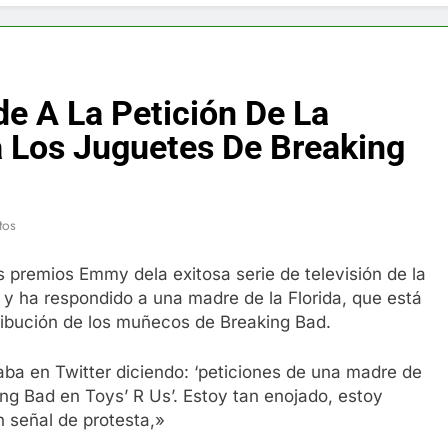
f y restaurador, Carl Ruiz, muere a los 44 años
nnedy entierra a otro miembro de la familia
e A La Petición De La
a Max Testo a Precios Especiales en México, Chile, Argentina, 
a Los Juguetes De Breaking
are Crema Precios – Descuentos Masivos en Línea
tos
RX en México – Descuentos Masivos en Mercado Libre
s premios Emmy dela exitosa serie de televisión de la
éxico te lleva a lugares paranormales con binoculares de visi
o y ha respondido a una madre de la Florida, que está
ribución de los muñecos de Breaking Bad.
ia Artificial deepfake de Samsung fabrica un clip de movimien
a en Twitter diciendo: ‘peticiones de una madre de
ing Bad en Toys’ R Us’. Estoy tan enojado, estoy
 señal de protesta,»