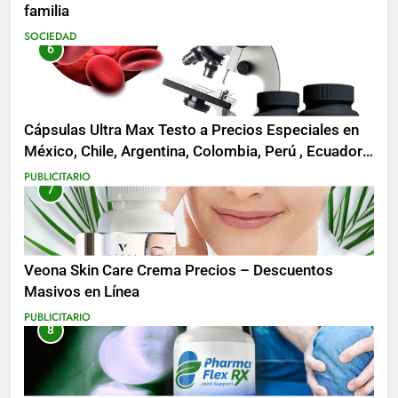
familia
SOCIEDAD
6
Cápsulas Ultra Max Testo a Precios Especiales en
México, Chile, Argentina, Colombia, Perú , Ecuador,
Costa Rica y Más
PUBLICITARIO
7
Veona Skin Care Crema Precios – Descuentos
Masivos en Línea
PUBLICITARIO
8