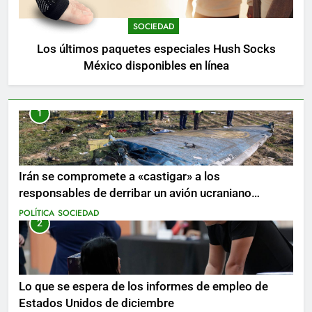
SOCIEDAD
Los últimos paquetes especiales Hush Socks
México disponibles en línea
1
Irán se compromete a «castigar» a los
responsables de derribar un avión ucraniano
mientras se realizan arrestos
POLÍTICA
SOCIEDAD
2
Lo que se espera de los informes de empleo de
Estados Unidos de diciembre