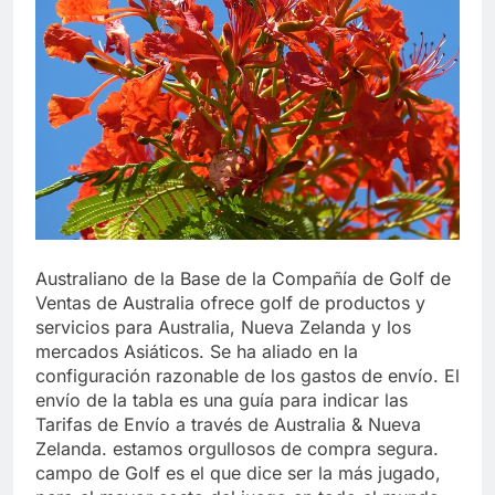
Libre
Crucero en México te
lleva a lugares
paranormales con
7 Años Atrás
binoculares de visión
La Inteligencia Artificial
nocturna y reuniones de
deepfake de Samsung
secuestrados
fabrica un clip de
7 Años Atrás
movimiento desde una
sola foto
Australiano de la Base de la Compañía de Golf de
Ventas de Australia ofrece golf de productos y
servicios para Australia, Nueva Zelanda y los
mercados Asiáticos. Se ha aliado en la
configuración razonable de los gastos de envío. El
envío de la tabla es una guía para indicar las
Tarifas de Envío a través de Australia & Nueva
Zelanda. estamos orgullosos de compra segura.
campo de Golf es el que dice ser la más jugado,