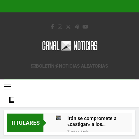
Saltar
al
contenido
Canal Noticias
Canal Noticias
BOLETÍN
NOTICIAS ALEATORIAS
Irán se compromete a
TITULARES
«castigar» a los
responsables de
7 Años Atrás
derribar un avión
Lo que se espera de los