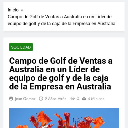
ucraniano mientras se
informes de empleo de
realizan arrestos
Inicio
Estados Unidos de
7 Años Atrás
diciembre
Campo de Golf de Ventas a Australia en un Líder de
Los últimos paquetes
equipo de golf y de la caja de la Empresa en Australia
especiales Hush Socks
México disponibles en
7 Años Atrás
línea
El famoso chef y
restaurador, Carl Ruiz,
SOCIEDAD
muere a los 44 años
7 Años Atrás
La familia Kennedy
Campo de Golf de Ventas a
entierra a otro
Australia en un Líder de
miembro de la familia
7 Años Atrás
Cápsulas Ultra Max
equipo de golf y de la caja
Testo a Precios
de la Empresa en Australia
Especiales en México,
7 Años Atrás
Chile, Argentina,
Veona Skin Care
Colombia, Perú ,
0
Jose Gomez
9 Años Atrás
4 Minutos
Crema Precios –
Ecuador, Costa Rica y
Descuentos Masivos
7 Años Atrás
Más
en Línea
Pharma Flex RX en
México – Descuentos
Masivos en Mercado
7 Años Atrás