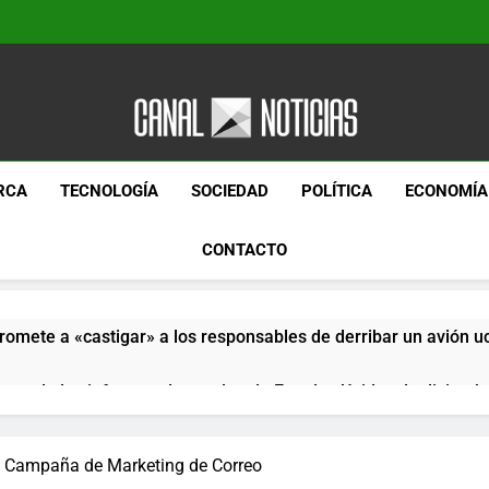
Canal Noticias
Canal Noticias
RCA
TECNOLOGÍA
SOCIEDAD
POLÍTICA
ECONOMÍA
CONTACTO
romete a «castigar» a los responsables de derribar un avión u
pera de los informes de empleo de Estados Unidos de diciemb
paquetes especiales Hush Socks México disponibles en línea
a Campaña de Marketing de Correo