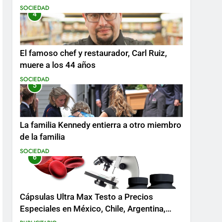
SOCIEDAD
4
El famoso chef y restaurador, Carl Ruiz,
muere a los 44 años
SOCIEDAD
5
La familia Kennedy entierra a otro miembro
de la familia
SOCIEDAD
6
Cápsulas Ultra Max Testo a Precios
Especiales en México, Chile, Argentina,
Colombia, Perú , Ecuador, Costa Rica y