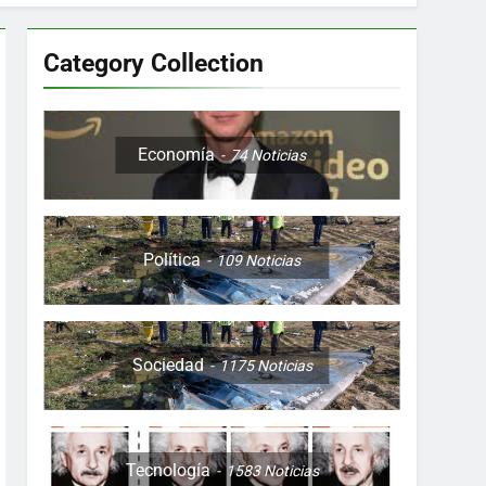
Category Collection
Colombia, Perú , Ecuador, Costa Rica y
Economía
74
Noticias
Política
109
Noticias
ón nocturna y reuniones de secuestrados
to desde una sola foto
Sociedad
1175
Noticias
Tecnología
1583
Noticias