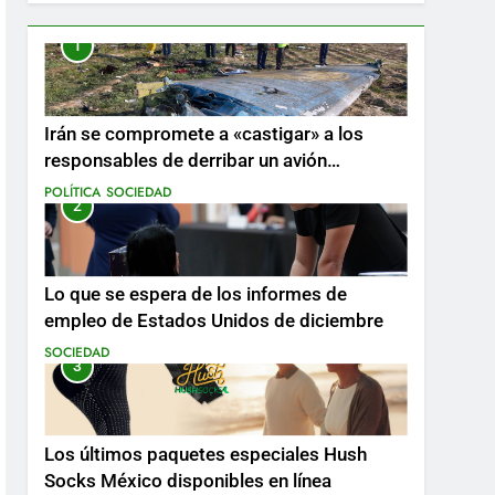
1
Irán se compromete a «castigar» a los
responsables de derribar un avión
ucraniano mientras se realizan arrestos
POLÍTICA
SOCIEDAD
2
Lo que se espera de los informes de
empleo de Estados Unidos de diciembre
SOCIEDAD
3
Los últimos paquetes especiales Hush
Socks México disponibles en línea