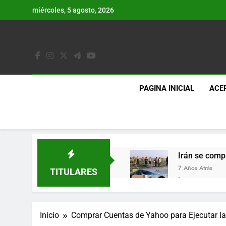
Saltar
miércoles, 5 agosto, 2026
al
contenido
PAGINA INICIAL
ACE
Irán se comp
7 Años Atrás
TITULARES
Lo que se es
7 Años Atrás
Los últimos 
Inicio
Comprar Cuentas de Yahoo para Ejecutar l
7 Años Atrás