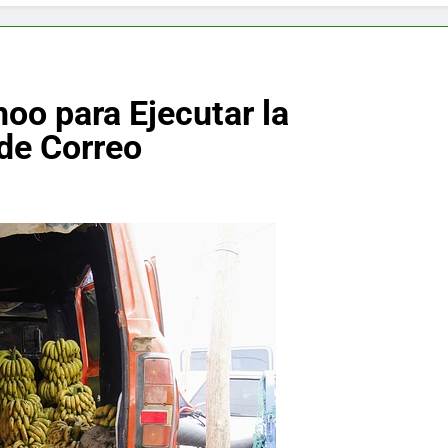
f y restaurador, Carl Ruiz, muere a los 44 años
nnedy entierra a otro miembro de la familia
oo para Ejecutar la
a Max Testo a Precios Especiales en México, Chile, Argentina, 
de Correo
are Crema Precios – Descuentos Masivos en Línea
RX en México – Descuentos Masivos en Mercado Libre
éxico te lleva a lugares paranormales con binoculares de visi
ia Artificial deepfake de Samsung fabrica un clip de movimien