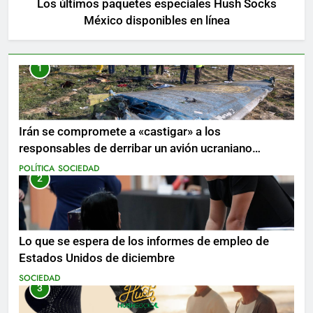
Los últimos paquetes especiales Hush Socks
México disponibles en línea
1
Irán se compromete a «castigar» a los
responsables de derribar un avión ucraniano
mientras se realizan arrestos
POLÍTICA
SOCIEDAD
2
Lo que se espera de los informes de empleo de
Estados Unidos de diciembre
SOCIEDAD
3