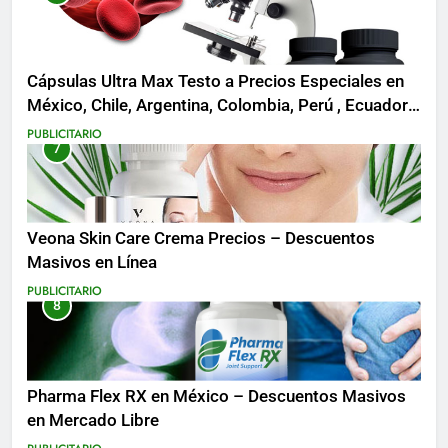
Cápsulas Ultra Max Testo a Precios Especiales en
México, Chile, Argentina, Colombia, Perú , Ecuador,
Costa Rica y Más
PUBLICITARIO
7
Veona Skin Care Crema Precios – Descuentos
Masivos en Línea
PUBLICITARIO
8
Pharma Flex RX en México – Descuentos Masivos
en Mercado Libre