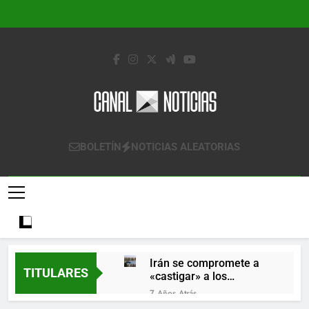
Saltar
al
contenido
Canal Noticias
Canal Noticias
BOLETÍN
NOTICIAS ALEATORIAS
Irán se compromete a
TITULARES
«castigar» a los
responsables de
7 Años Atrás
derribar un avión
Lo que se espera de los