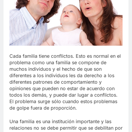
Libre
Crucero en México te
lleva a lugares
paranormales con
7 Años Atrás
binoculares de visión
La Inteligencia Artificial
nocturna y reuniones de
deepfake de Samsung
secuestrados
fabrica un clip de
7 Años Atrás
movimiento desde una
sola foto
Cada familia tiene conflictos. Esto es normal en el
problema como una familia se compone de
muchos individuos y el hecho de que son
diferentes a los individuos les da derecho a los
diferentes patrones de comportamiento y
opiniones que pueden no estar de acuerdo con
todos los demás, y puede dar lugar a conflictos.
El problema surge sólo cuando estos problemas
de golpe fuera de proporción.
Una familia es una institución importante y las
relaciones no se debe permitir que se debilitan por