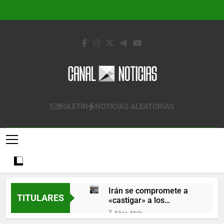
Saltar
al
contenido
Canal Noticias
Canal Noticias
BOLETÍN
NOTICIAS ALEATORIAS
Irán se compromete a
TITULARES
«castigar» a los
responsables de
7 Años Atrás
derribar un avión
Lo que se espera de los