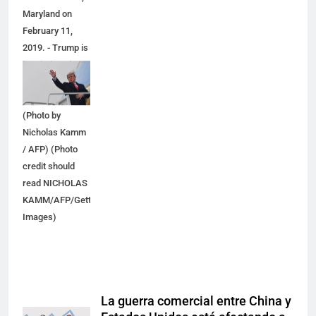
Maryland on
February 11,
2019. - Trump is
headed to El
Paso, Texas for
a political rally.
(Photo by
Nicholas Kamm
/ AFP) (Photo
credit should
read NICHOLAS
KAMM/AFP/Getty
Images)
La guerra comercial entre China y