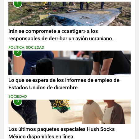
1
Irán se compromete a «castigar» a los
responsables de derribar un avión ucraniano
mientras se realizan arrestos
POLÍTICA
SOCIEDAD
2
Lo que se espera de los informes de empleo de
Estados Unidos de diciembre
SOCIEDAD
3
Los últimos paquetes especiales Hush Socks
México disponibles en línea