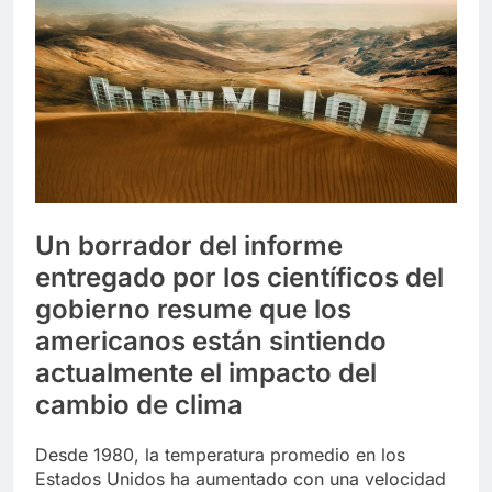
Libre
Crucero en México te
lleva a lugares
paranormales con
7 Años Atrás
binoculares de visión
La Inteligencia Artificial
nocturna y reuniones de
deepfake de Samsung
secuestrados
fabrica un clip de
7 Años Atrás
movimiento desde una
sola foto
Un borrador del informe
entregado por los científicos del
gobierno resume que los
americanos están sintiendo
actualmente el impacto del
cambio de clima
Desde 1980, la temperatura promedio en los
Estados Unidos ha aumentado con una velocidad