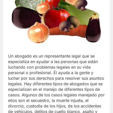
Libre
Crucero en México te
lleva a lugares
paranormales con
7 Años Atrás
binoculares de visión
La Inteligencia Artificial
nocturna y reuniones de
deepfake de Samsung
secuestrados
fabrica un clip de
7 Años Atrás
movimiento desde una
sola foto
Un abogado es un representante legal que se
especializa en ayudar a las personas que están
luchando con problemas legales en su vida
personal o profesional. Él ayuda a la gente y
luchar por sus derechos para resolver sus asuntos
legales. Hay diferentes tipos de abogados que se
especializan en el manejo de diferentes tipos de
casos. Algunos de los casos legales manejado por
ellos son el secuestro, la muerte injusta, el
divorcio, custodia de los hijos, de los accidentes
de vehículos, delitos de cuello blanco, asalto y