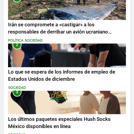
Irán se compromete a «castigar» a los
responsables de derribar un avión ucraniano
mientras se realizan arrestos
POLÍTICA
SOCIEDAD
2
Lo que se espera de los informes de empleo de
Estados Unidos de diciembre
SOCIEDAD
3
Los últimos paquetes especiales Hush Socks
México disponibles en línea