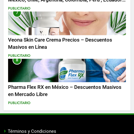
Costa Rica y Más
PUBLICITARIO
7
Veona Skin Care Crema Precios – Descuentos
Masivos en Línea
PUBLICITARIO
8
Pharma Flex RX en México – Descuentos Masivos
en Mercado Libre
PUBLICITARIO
Términos y Condiciones