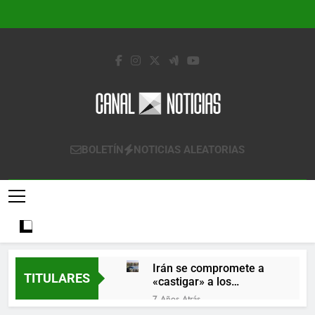
Saltar
al
contenido
Canal Noticias
Canal Noticias
BOLETÍN
NOTICIAS ALEATORIAS
Irán se compromete a
TITULARES
«castigar» a los
responsables de
7 Años Atrás
derribar un avión
Lo que se espera de los