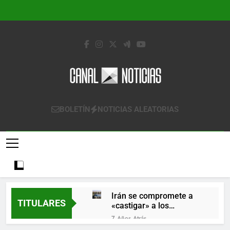
Saltar
al
contenido
Canal Noticias
Canal Noticias
BOLETÍN
NOTICIAS ALEATORIAS
Irán se compromete a
TITULARES
«castigar» a los
responsables de
7 Años Atrás
derribar un avión
Lo que se espera de los