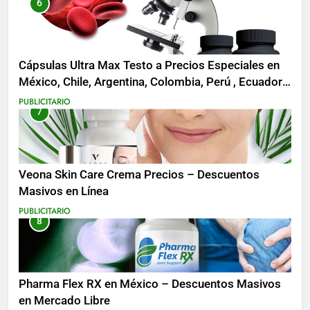
6
Cápsulas Ultra Max Testo a Precios Especiales en
México, Chile, Argentina, Colombia, Perú , Ecuador,
Costa Rica y Más
PUBLICITARIO
7
Veona Skin Care Crema Precios – Descuentos
Masivos en Línea
PUBLICITARIO
8
Pharma Flex RX en México – Descuentos Masivos
en Mercado Libre