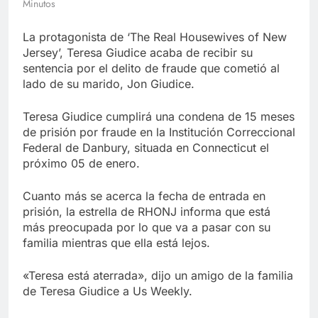
Minutos
Libre
Crucero en México te
lleva a lugares
La protagonista de ‘The Real Housewives of New
paranormales con
7 Años Atrás
binoculares de visión
Jersey’, Teresa Giudice acaba de recibir su
La Inteligencia Artificial
nocturna y reuniones de
sentencia por el delito de fraude que cometió al
deepfake de Samsung
secuestrados
lado de su marido, Jon Giudice.
fabrica un clip de
7 Años Atrás
movimiento desde una
sola foto
Teresa Giudice cumplirá una condena de 15 meses
de prisión por fraude en la Institución Correccional
Federal de Danbury, situada en Connecticut el
próximo 05 de enero.
Cuanto más se acerca la fecha de entrada en
prisión, la estrella de RHONJ informa que está
más preocupada por lo que va a pasar con su
familia mientras que ella está lejos.
«Teresa está aterrada», dijo un amigo de la familia
de Teresa Giudice a Us Weekly.