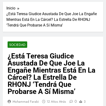
ucraniano mientras se
informes de empleo de
realizan arrestos
Inicio
Estados Unidos de
7 Años Atrás
diciembre
¿Está Teresa Giudice Asustada De Que Joe La Engañe
Los últimos paquetes
Mientras Está En La Cárcel? La Estrella De RHONJ
especiales Hush Socks
México disponibles en
‘Tendrá Que Probarse A Sí Misma’
7 Años Atrás
línea
El famoso chef y
restaurador, Carl Ruiz,
muere a los 44 años
7 Años Atrás
SOCIEDAD
La familia Kennedy
entierra a otro
¿Está Teresa Giudice
miembro de la familia
7 Años Atrás
Asustada De Que Joe La
Cápsulas Ultra Max
Testo a Precios
Engañe Mientras Está En La
Especiales en México,
7 Años Atrás
Cárcel? La Estrella De
Chile, Argentina,
Veona Skin Care
Colombia, Perú ,
RHONJ ‘Tendrá Que
Crema Precios –
Ecuador, Costa Rica y
Descuentos Masivos
7 Años Atrás
Más
Probarse A Sí Misma’
en Línea
Pharma Flex RX en
México – Descuentos
0
Mohammad Farabi
12 Años Atrás
3
Masivos en Mercado
7 Años Atrás