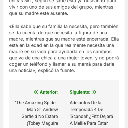
chicas 3kT, según se sabe está ya buscando para
vivir con uno de sus amigos del grupo, mientras
que su madre esté ausente.
«Ella sabe que su familia la necesita, pero también
se da cuenta de que necesita la figura de una
madre, mientras que su madre esté encerrada. Ella
está en la edad en la que realmente necesita una
madre en su vida para ayudarla en los cambios
que va de una chica a una mujer joven, y no podrá
coger un teléfono y llamar a su mamá para darle
una noticia», explicó la fuente.
Anterior:
Siguiente:
Navegación
de
‘The Amazing Spider-
Adelantos De la
Man 3’: Andrew
Temporada 4 De
entradas
Garfield No Estará
‘Scandal’ ¿Fitz Dejará
¡Tobey Maguire
A Mellie Para Estar