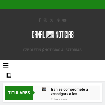
Saltar
al
contenido
Canal Noticias
Canal Noticias
BOLETÍN
NOTICIAS ALEATORIAS
Irán se compromete a
TITULARES
«castigar» a los
responsables de
7 Años Atrás
derribar un avión
Lo que se espera de los