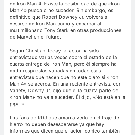
Libre
de Iron Man 4. Existe la posibilidad de que «Iron
Crucero en México te
lleva a lugares
Man 4» pueda o no suceder. Sin embargo, es
paranormales con
definitivo que Robert Downey Jr. volverá a
7 Años Atrás
binoculares de visión
vestirse de Iron Man como y encarnar al
La Inteligencia Artificial
nocturna y reuniones de
deepfake de Samsung
multimillonario Tony Stark en otras producciones
secuestrados
fabrica un clip de
de Marvel en el futuro.
7 Años Atrás
movimiento desde una
sola foto
Según Christian Today, el actor ha sido
entrevistado varias veces sobre el estado de la
cuarta entrega de Iron Man, pero él siempre ha
dado respuestas variadas en todas esas
entrevistas que hacen que no esté claro si «Iron
Man 4» se acerca. En una reciente entrevista con
Variety, Downy Jr. dijo que el la cuarta parte de
«Iron Man» no va a suceder. Él dijo, «No está en la
pipa.»
Los fans de RDJ que aman a verlo en el traje de
hierro no deben desesperarse ya que hay
informes que dicen que el actor icónico también