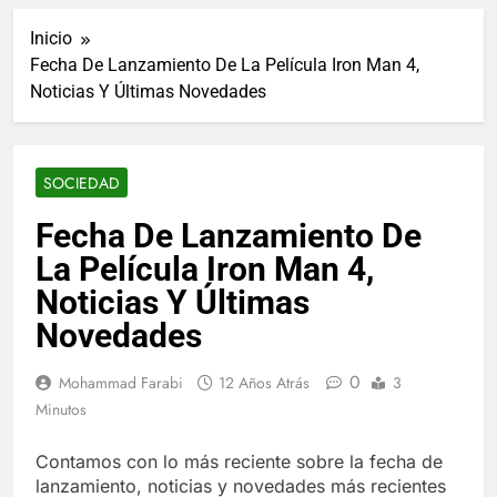
ucraniano mientras se
informes de empleo de
realizan arrestos
Inicio
Estados Unidos de
7 Años Atrás
diciembre
Fecha De Lanzamiento De La Película Iron Man 4,
Los últimos paquetes
Noticias Y Últimas Novedades
especiales Hush Socks
México disponibles en
7 Años Atrás
línea
El famoso chef y
restaurador, Carl Ruiz,
SOCIEDAD
muere a los 44 años
7 Años Atrás
La familia Kennedy
Fecha De Lanzamiento De
entierra a otro
La Película Iron Man 4,
miembro de la familia
7 Años Atrás
Cápsulas Ultra Max
Noticias Y Últimas
Testo a Precios
Novedades
Especiales en México,
7 Años Atrás
Chile, Argentina,
Veona Skin Care
Colombia, Perú ,
0
Mohammad Farabi
12 Años Atrás
3
Crema Precios –
Ecuador, Costa Rica y
Descuentos Masivos
Minutos
7 Años Atrás
Más
en Línea
Pharma Flex RX en
México – Descuentos
Contamos con lo más reciente sobre la fecha de
Masivos en Mercado
lanzamiento, noticias y novedades más recientes
7 Años Atrás