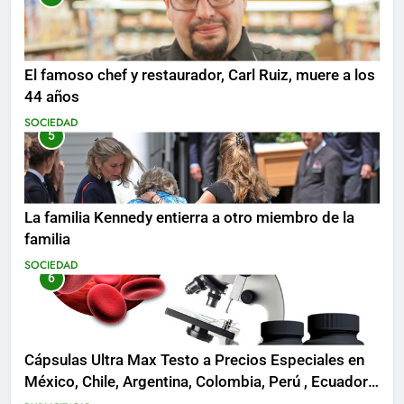
El famoso chef y restaurador, Carl Ruiz, muere a los
44 años
SOCIEDAD
5
La familia Kennedy entierra a otro miembro de la
familia
SOCIEDAD
6
Cápsulas Ultra Max Testo a Precios Especiales en
México, Chile, Argentina, Colombia, Perú , Ecuador,
Costa Rica y Más