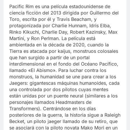
Libre
Crucero en México te
Pacific Rim es una película estadounidense de
lleva a lugares
ciencia ficción del 2013 dirigida por Guillermo del
paranormales con
7 Años Atrás
Toro, escrita por él y Travis Beacham, y
binoculares de visión
La Inteligencia Artificial
protagonizada por Charlie Hunnam, Idris Elba,
nocturna y reuniones de
deepfake de Samsung
secuestrados
Rinko Kikuchi, Charlie Day, Robert Kazinsky, Max
fabrica un clip de
7 Años Atrás
Martini, y Ron Perlman. La película está
movimiento desde una
ambientada en la década de 2020, cuando la
sola foto
Tierra es atacada por kaijus, monstruos colosales
que han surgido a partir de un portal
interdimensional en el fondo del Océano Pacífico,
llamado «El Abismo». Para luchar contra los
monstruos, la humanidad se une para crear a los
Jaegers: gigantescas máquinas humanoides, cada
una controlada por dos pilotos cuyas mentes
están unidas por un puente neural (similares a los
personajes llamados Headmasters de
Transformers). Centrándose en los días
posteriores de la guerra, la historia sigue a Raleigh
Becket, un piloto jaeger llamado de su retiro, que
se asociará con la piloto novata Mako Mori en un