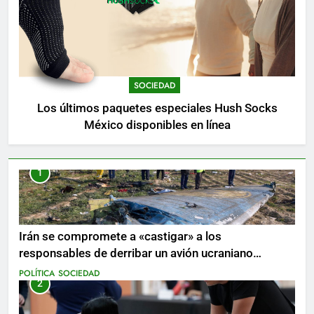
SOCIEDAD
Los últimos paquetes especiales Hush Socks
México disponibles en línea
1
Irán se compromete a «castigar» a los
responsables de derribar un avión ucraniano
mientras se realizan arrestos
POLÍTICA
SOCIEDAD
2