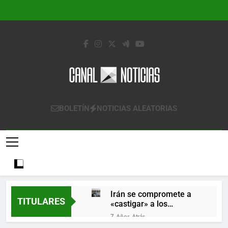
Saltar
al
contenido
Canal Noticias
Canal Noticias
BOLETÍN
NOTICIAS ALEATORIAS
Irán se compromete a
TITULARES
«castigar» a los
responsables de
7 Años Atrás
derribar un avión
Lo que se espera de los