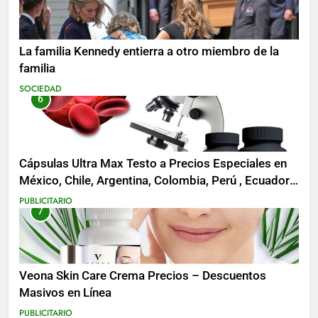
La familia Kennedy entierra a otro miembro de la
familia
SOCIEDAD
6
Cápsulas Ultra Max Testo a Precios Especiales en
México, Chile, Argentina, Colombia, Perú , Ecuador,
Costa Rica y Más
PUBLICITARIO
7
Veona Skin Care Crema Precios – Descuentos
Masivos en Línea
PUBLICITARIO