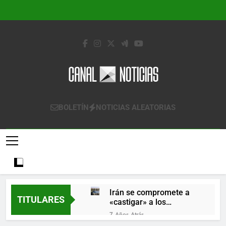
Saltar
al
contenido
Canal Noticias
Canal Noticias
BOLETÍN
NOTICIAS ALEATORIAS
Irán se compromete a
TITULARES
«castigar» a los
responsables de
7 Años Atrás
derribar un avión
Lo que se espera de los