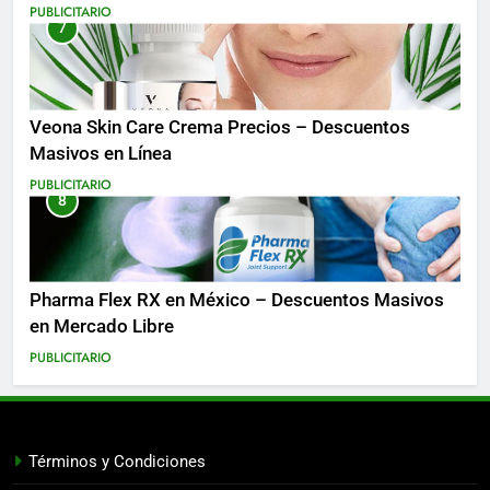
Costa Rica y Más
PUBLICITARIO
7
Veona Skin Care Crema Precios – Descuentos
Masivos en Línea
PUBLICITARIO
8
Pharma Flex RX en México – Descuentos Masivos
en Mercado Libre
PUBLICITARIO
Términos y Condiciones