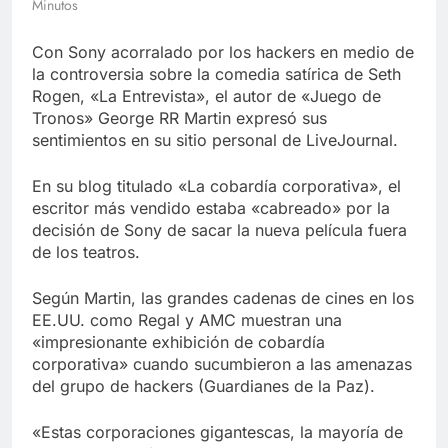
Minutos
Libre
Crucero en México te
lleva a lugares
Con Sony acorralado por los hackers en medio de
paranormales con
7 Años Atrás
binoculares de visión
la controversia sobre la comedia satírica de Seth
La Inteligencia Artificial
nocturna y reuniones de
Rogen, «La Entrevista», el autor de «Juego de
deepfake de Samsung
secuestrados
Tronos» George RR Martin expresó sus
fabrica un clip de
7 Años Atrás
movimiento desde una
sentimientos en su sitio personal de LiveJournal.
sola foto
En su blog titulado «La cobardía corporativa», el
escritor más vendido estaba «cabreado» por la
decisión de Sony de sacar la nueva película fuera
de los teatros.
Según Martin, las grandes cadenas de cines en los
EE.UU. como Regal y AMC muestran una
«impresionante exhibición de cobardía
corporativa» cuando sucumbieron a las amenazas
del grupo de hackers (Guardianes de la Paz).
«Estas corporaciones gigantescas, la mayoría de