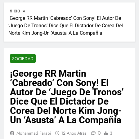
ucraniano mientras se
informes de empleo de
realizan arrestos
Inicio
Estados Unidos de
7 Años Atrás
diciembre
¡George RR Martin ‘Cabreado’ Con Sony! El Autor De
Los últimos paquetes
‘Juego De Tronos’ Dice Que El Dictador De Corea Del
especiales Hush Socks
México disponibles en
Norte Kim Jong-Un ‘Asusta’ A La Compañía
7 Años Atrás
línea
El famoso chef y
restaurador, Carl Ruiz,
muere a los 44 años
7 Años Atrás
SOCIEDAD
La familia Kennedy
entierra a otro
¡George RR Martin
miembro de la familia
7 Años Atrás
‘Cabreado’ Con Sony! El
Cápsulas Ultra Max
Testo a Precios
Autor De ‘Juego De Tronos’
Especiales en México,
7 Años Atrás
Dice Que El Dictador De
Chile, Argentina,
Veona Skin Care
Colombia, Perú ,
Corea Del Norte Kim Jong-
Crema Precios –
Ecuador, Costa Rica y
Descuentos Masivos
7 Años Atrás
Más
Un ‘Asusta’ A La Compañía
en Línea
Pharma Flex RX en
México – Descuentos
0
Mohammad Farabi
12 Años Atrás
3
Masivos en Mercado
7 Años Atrás