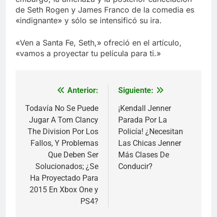
de Seth Rogen y James Franco de la comedia es
«indignante» y sólo se intensificó su ira.
«Ven a Santa Fe, Seth,» ofreció en el artículo,
«vamos a proyectar tu película para ti.»
Anterior:
Siguiente:
Navegación
de
Todavía No Se Puede
¡Kendall Jenner
Jugar A Tom Clancy
Parada Por La
entradas
The Division Por Los
Policía! ¿Necesitan
Fallos, Y Problemas
Las Chicas Jenner
Que Deben Ser
Más Clases De
Solucionados; ¿Se
Conducir?
Ha Proyectado Para
2015 En Xbox One y
PS4?