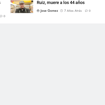
s
Ruiz, muere a los 44 años
Jose Gomez
7 Años Atrás
0
0