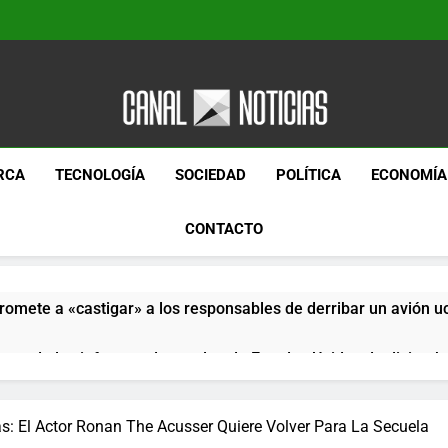
Canal Noticias
Canal Noticias
RCA
TECNOLOGÍA
SOCIEDAD
POLÍTICA
ECONOMÍA
CONTACTO
romete a «castigar» a los responsables de derribar un avión u
pera de los informes de empleo de Estados Unidos de diciemb
paquetes especiales Hush Socks México disponibles en línea
as: El Actor Ronan The Acusser Quiere Volver Para La Secuela