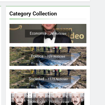
Category Collection
Colombia, Perú , Ecuador, Costa Rica y
Economía
74
Noticias
Política
109
Noticias
ón nocturna y reuniones de secuestrados
to desde una sola foto
Sociedad
1175
Noticias
Tecnología
1583
Noticias