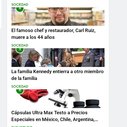
SOCIEDAD
4
El famoso chef y restaurador, Carl Ruiz,
muere a los 44 años
SOCIEDAD
5
La familia Kennedy entierra a otro miembro
de la familia
SOCIEDAD
6
Cápsulas Ultra Max Testo a Precios
Especiales en México, Chile, Argentina,
Colombia, Perú , Ecuador, Costa Rica y