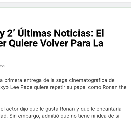
f y restaurador, Carl Ruiz, muere a los 44 años
nnedy entierra a otro miembro de la familia
 2’ Últimas Noticias: El
a Max Testo a Precios Especiales en México, Chile, Argentina, 
r Quiere Volver Para La
are Crema Precios – Descuentos Masivos en Línea
tos
RX en México – Descuentos Masivos en Mercado Libre
a primera entrega de la saga cinematográfica de
éxico te lleva a lugares paranormales con binoculares de visi
laxy» Lee Pace quiere repetir su papel como Ronan the
ia Artificial deepfake de Samsung fabrica un clip de movimien
el actor dijo que le gusta Ronan y que le encantaría
dad. Sin embargo, admitió que no tiene ni idea de si