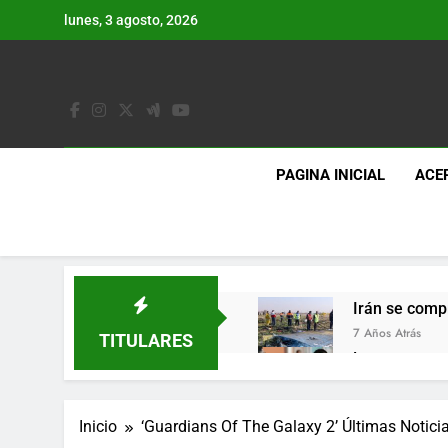
Saltar
lunes, 3 agosto, 2026
al
contenido
PAGINA INICIAL
ACE
Irán se comp
7 Años Atrás
TITULARES
Lo que se es
7 Años Atrás
Los últimos 
Inicio
‘Guardians Of The Galaxy 2’ Últimas Notici
7 Años Atrás