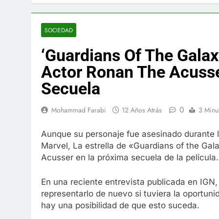
El famoso che
7 Años Atrás
La familia Ke
SOCIEDAD
7 Años Atrás
‘Guardians Of The Galaxy
Cápsulas Ultr
Más
Actor Ronan The Acusse
7 Años Atrás
Secuela
Veona Skin C
7 Años Atrás
0
Mohammad Farabi
12 Años Atrás
3 Minu
Pharma Flex 
7 Años Atrás
Aunque su personaje fue asesinado durante l
Crucero en M
Marvel, La estrella de «Guardians of the Ga
7 Años Atrás
Acusser en la próxima secuela de la película.
La Inteligenc
7 Años Atrás
En una reciente entrevista publicada en IGN, 
representarlo de nuevo si tuviera la oportuni
hay una posibilidad de que esto suceda.