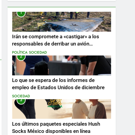
1
Irán se compromete a «castigar» a los
responsables de derribar un avión
ucraniano mientras se realizan arrestos
POLÍTICA
SOCIEDAD
2
Lo que se espera de los informes de
empleo de Estados Unidos de diciembre
SOCIEDAD
3
Los últimos paquetes especiales Hush
Socks México disponibles en línea