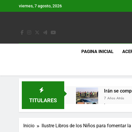
Saltar
viernes, 7 agosto, 2026
al
contenido
PAGINA INICIAL
ACE
Irán se comp
7 Años Atrás
TITULARES
Lo que se es
7 Años Atrás
Los últimos 
Inicio
Ilustre Libros de los Niños para fomentar la
7 Años Atrás