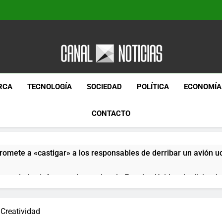
Canal Noticias
Canal Noticias
RCA
TECNOLOGÍA
SOCIEDAD
POLÍTICA
ECONOMÍA
CONTACTO
romete a «castigar» a los responsables de derribar un avión u
pera de los informes de empleo de Estados Unidos de diciemb
paquetes especiales Hush Socks México disponibles en línea
 Creatividad