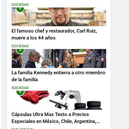
SOCIEDAD
4
El famoso chef y restaurador, Carl Ruiz,
muere a los 44 años
SOCIEDAD
5
La familia Kennedy entierra a otro miembro
de la familia
SOCIEDAD
6
Cápsulas Ultra Max Testo a Precios
Especiales en México, Chile, Argentina,
Colombia, Perú , Ecuador, Costa Rica y