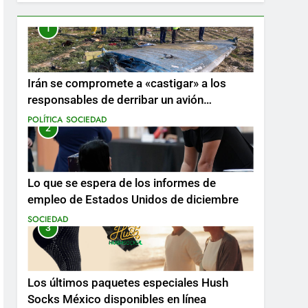
1
Irán se compromete a «castigar» a los
responsables de derribar un avión
ucraniano mientras se realizan arrestos
POLÍTICA
SOCIEDAD
2
Lo que se espera de los informes de
empleo de Estados Unidos de diciembre
SOCIEDAD
3
Los últimos paquetes especiales Hush
Socks México disponibles en línea