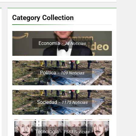
Category Collection
Colombia, Perú , Ecuador, Costa Rica y
Economía
74
Noticias
Política
109
Noticias
ón nocturna y reuniones de secuestrados
to desde una sola foto
Sociedad
1175
Noticias
Tecnología
1583
Noticias