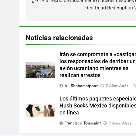
de
¿’GTA 6′ fecha de lanzamiento suceder después 
‘Red Dead Redemption 2
entradas
Noticias relacionadas
Irán se compromete a «castigar
los responsables de derribar un
avión ucraniano mientras se
realizan arrestos
Ali Shahamatpour
7 Años Atrás
Los últimos paquetes especial
Hush Socks México disponible
en línea
Francisco Toussaint
7 Años Atrás