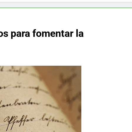
f y restaurador, Carl Ruiz, muere a los 44 años
nnedy entierra a otro miembro de la familia
ños para fomentar la
a Max Testo a Precios Especiales en México, Chile, Argentina, 
are Crema Precios – Descuentos Masivos en Línea
RX en México – Descuentos Masivos en Mercado Libre
éxico te lleva a lugares paranormales con binoculares de visi
ia Artificial deepfake de Samsung fabrica un clip de movimien