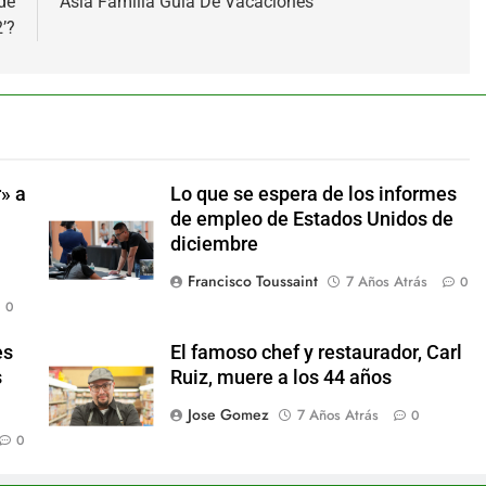
de
Asia Familia Guía De Vacaciones
’?
» a
Lo que se espera de los informes
de empleo de Estados Unidos de
diciembre
Francisco Toussaint
7 Años Atrás
0
0
es
El famoso chef y restaurador, Carl
s
Ruiz, muere a los 44 años
Jose Gomez
7 Años Atrás
0
0