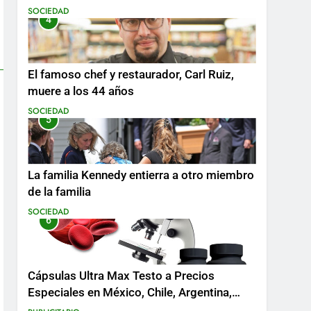
SOCIEDAD
4
El famoso chef y restaurador, Carl Ruiz,
muere a los 44 años
SOCIEDAD
5
La familia Kennedy entierra a otro miembro
de la familia
SOCIEDAD
6
Cápsulas Ultra Max Testo a Precios
Especiales en México, Chile, Argentina,
Colombia, Perú , Ecuador, Costa Rica y