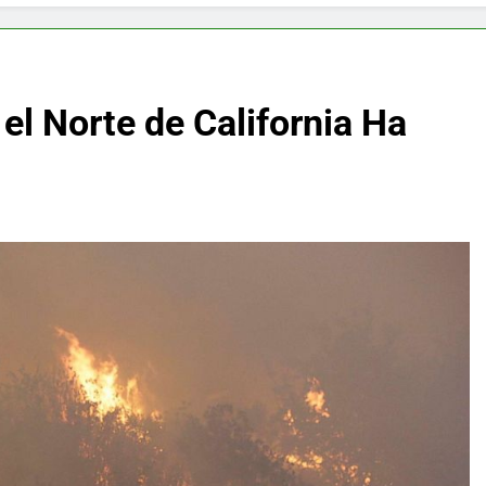
f y restaurador, Carl Ruiz, muere a los 44 años
nnedy entierra a otro miembro de la familia
el Norte de California Ha
a Max Testo a Precios Especiales en México, Chile, Argentina, 
are Crema Precios – Descuentos Masivos en Línea
RX en México – Descuentos Masivos en Mercado Libre
éxico te lleva a lugares paranormales con binoculares de visi
ia Artificial deepfake de Samsung fabrica un clip de movimien