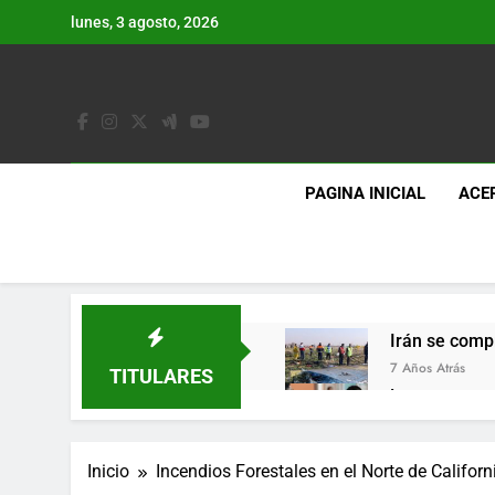
Saltar
lunes, 3 agosto, 2026
al
contenido
PAGINA INICIAL
ACE
Irán se comp
7 Años Atrás
TITULARES
Lo que se es
7 Años Atrás
Los últimos 
Inicio
Incendios Forestales en el Norte de Califo
7 Años Atrás