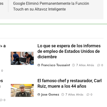
es
Google Eliminó Permanentemente la Función
Touch en su Altavoz Inteligente
» a
Lo que se espera de los informes
de empleo de Estados Unidos de
diciembre
Francisco Toussaint
7 Años Atrás
0
0
es
El famoso chef y restaurador, Carl
s
Ruiz, muere a los 44 años
Jose Gomez
7 Años Atrás
0
0