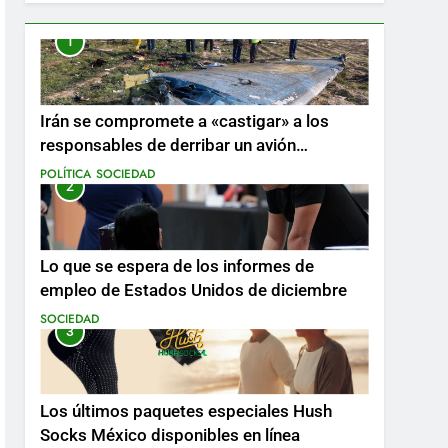
1
Irán se compromete a «castigar» a los
responsables de derribar un avión
ucraniano mientras se realizan arrestos
POLÍTICA
SOCIEDAD
2
Lo que se espera de los informes de
empleo de Estados Unidos de diciembre
SOCIEDAD
3
Los últimos paquetes especiales Hush
Socks México disponibles en línea