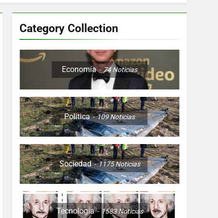
Category Collection
Colombia, Perú , Ecuador, Costa Rica y
Economía
74
Noticias
Política
109
Noticias
ón nocturna y reuniones de secuestrados
to desde una sola foto
Sociedad
1175
Noticias
Tecnología
1583
Noticias