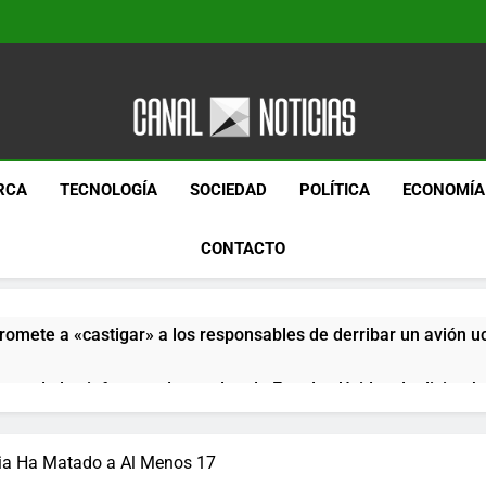
Canal Noticias
Canal Noticias
RCA
TECNOLOGÍA
SOCIEDAD
POLÍTICA
ECONOMÍA
CONTACTO
romete a «castigar» a los responsables de derribar un avión u
pera de los informes de empleo de Estados Unidos de diciemb
paquetes especiales Hush Socks México disponibles en línea
rnia Ha Matado a Al Menos 17