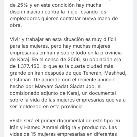
Libre
Crucero en México te
de 25% y en esta condición hay mucha
lleva a lugares
discriminación contra la mujer cuando los
paranormales con
7 Años Atrás
empleadores quieren contratar nueva mano de
binoculares de visión
La Inteligencia Artificial
obra.
nocturna y reuniones de
deepfake de Samsung
secuestrados
fabrica un clip de
7 Años Atrás
Vivir y trabajar en esta situación es muy difícil
movimiento desde una
para las mujeres, pero hay muchas mujeres
sola foto
empresarias en Irán y sobre todo en la provincia
de Karaj. En el censo de 2006, su población era
de 1.377.450, lo que es la cuarta ciudad más
grande en Irán después de que Teherán, Mashhad,
e Isfahan. De acuerdo con el reciente anuncio
hecho por Maryam Sadat Siadat Joo, el
comisionado adjunto de Karaj, un documental
sobre la vida de las mujeres empresarias que va a
ser moldeado en esta provincia.
«Este será el primer documental de este tipo en
Irán y Hamed Amraei dirigirá y producirlo. Las
vidas de 15 mujeres empresarias en diferentes