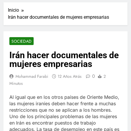
ucraniano mientras se
informes de empleo de
realizan arrestos
Inicio
Estados Unidos de
7 Años Atrás
diciembre
Irán hacer documentales de mujeres empresarias
Los últimos paquetes
especiales Hush Socks
México disponibles en
7 Años Atrás
línea
El famoso chef y
SOCIEDAD
restaurador, Carl Ruiz,
muere a los 44 años
7 Años Atrás
Irán hacer documentales de
La familia Kennedy
mujeres empresarias
entierra a otro
miembro de la familia
7 Años Atrás
0
Mohammad Farabi
12 Años Atrás
2
Cápsulas Ultra Max
Testo a Precios
Minutos
Especiales en México,
7 Años Atrás
Chile, Argentina,
Veona Skin Care
Al igual que en los otros países de Oriente Medio,
Colombia, Perú ,
Crema Precios –
las mujeres iraníes deben hacer frente a muchas
Ecuador, Costa Rica y
Descuentos Masivos
7 Años Atrás
restricciones que no se aplican a los hombres.
Más
en Línea
Pharma Flex RX en
Uno de los principales problemas de las mujeres
México – Descuentos
en Irán es encontrar puestos de trabajo
Masivos en Mercado
7 Años Atrás
adecuados. La tasa de desempleo en este país es