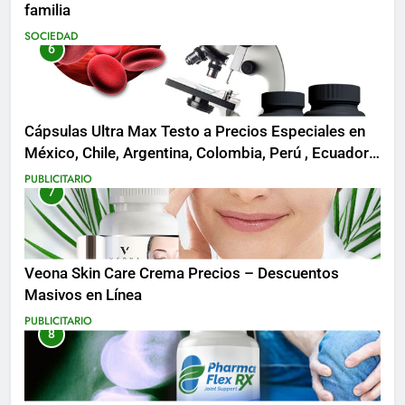
familia
SOCIEDAD
6
Cápsulas Ultra Max Testo a Precios Especiales en
México, Chile, Argentina, Colombia, Perú , Ecuador,
Costa Rica y Más
PUBLICITARIO
7
Veona Skin Care Crema Precios – Descuentos
Masivos en Línea
PUBLICITARIO
8