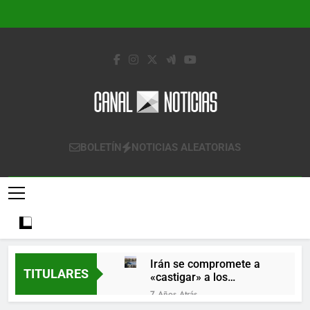
Saltar
al
contenido
Canal Noticias
Canal Noticias
BOLETÍN
NOTICIAS ALEATORIAS
Irán se compromete a
TITULARES
«castigar» a los
responsables de
7 Años Atrás
derribar un avión
Lo que se espera de los