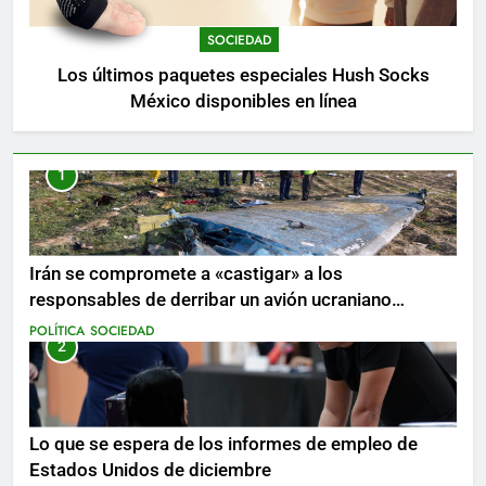
SOCIEDAD
Los últimos paquetes especiales Hush Socks
México disponibles en línea
1
Irán se compromete a «castigar» a los
responsables de derribar un avión ucraniano
mientras se realizan arrestos
POLÍTICA
SOCIEDAD
2
Lo que se espera de los informes de empleo de
Estados Unidos de diciembre