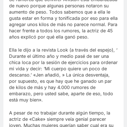
Libre
Crucero en México te
de nuevo porque algunas personas notaron su
lleva a lugares
aumento de peso. Todos sabemos que a ella le
paranormales con
7 Años Atrás
gusta estar en forma y tonificada por eso para ella
binoculares de visión
La Inteligencia Artificial
agregar unos kilos de más no parece normal. Para
nocturna y reuniones de
deepfake de Samsung
hacer frente a todos los rumores, la actriz de 45
secuestrados
fabrica un clip de
7 Años Atrás
años explicó por qué ella ganó peso.
movimiento desde una
sola foto
Ella le dijo a la revista Look (a través del espejo), ‘
Durante el último año y medio pasé de ser una
chica loca por la sesión de ejercicios para ordenar
mi vida y decir: ‘Mi cuerpo quiere un poco de
descanso.’ «Jen añadió, » La única desventaja,
por supuesto, es que hay que he ganado un par
de kilos de más y hay 4.000 rumores de
embarazo, pero usted sabe, aparte de eso, todo
está muy bien».
A pesar de no trabajar durante algún tiempo, la
actriz de «Cake» siempre veía genial parecer
joven. Muchas mujeres querían saber cual era su