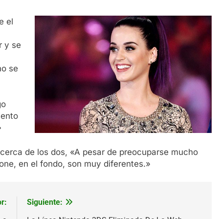
e el
r y se
no se
go
iento
»
acerca de los dos, «A pesar de preocuparse mucho
ne, en el fondo, son muy diferentes.»
r:
Siguiente: