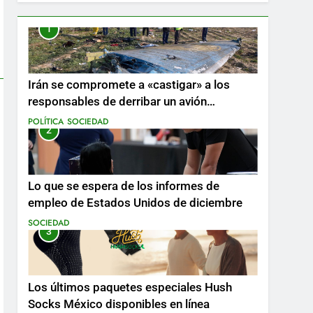
1
Irán se compromete a «castigar» a los
responsables de derribar un avión
ucraniano mientras se realizan arrestos
POLÍTICA
SOCIEDAD
2
Lo que se espera de los informes de
empleo de Estados Unidos de diciembre
SOCIEDAD
3
Los últimos paquetes especiales Hush
Socks México disponibles en línea