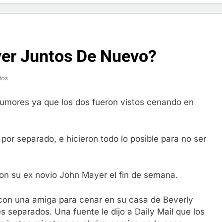
f y restaurador, Carl Ruiz, muere a los 44 años
nnedy entierra a otro miembro de la familia
yer Juntos De Nuevo?
a Max Testo a Precios Especiales en México, Chile, Argentina, 
tos
are Crema Precios – Descuentos Masivos en Línea
umores ya que los dos fueron vistos cenando en
RX en México – Descuentos Masivos en Mercado Libre
éxico te lleva a lugares paranormales con binoculares de visi
 por separado, e hicieron todo lo posible para no ser
ia Artificial deepfake de Samsung fabrica un clip de movimien
con su ex novio John Mayer el fin de semana.
con una amiga para cenar en su casa de Beverly
s separados. Una fuente le dijo a Daily Mail que los