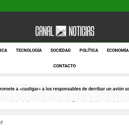
Canal Noticias
Canal Noticias
RCA
TECNOLOGÍA
SOCIEDAD
POLÍTICA
ECONOMÍA
CONTACTO
romete a «castigar» a los responsables de derribar un avión u
pera de los informes de empleo de Estados Unidos de diciemb
paquetes especiales Hush Socks México disponibles en línea
o?