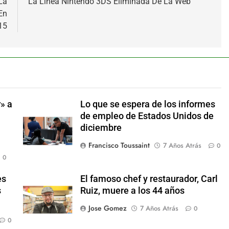
La
La Línea Nintendo 3DS Eliminada De La Web
En
15
» a
Lo que se espera de los informes
de empleo de Estados Unidos de
diciembre
Francisco Toussaint
7 Años Atrás
0
0
es
El famoso chef y restaurador, Carl
s
Ruiz, muere a los 44 años
Jose Gomez
7 Años Atrás
0
0