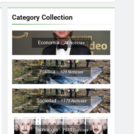
Category Collection
Colombia, Perú , Ecuador, Costa Rica y
Economía
74
Noticias
Política
109
Noticias
ón nocturna y reuniones de secuestrados
to desde una sola foto
Sociedad
1175
Noticias
Tecnología
1583
Noticias