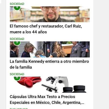
SOCIEDAD
4
El famoso chef y restaurador, Carl Ruiz,
muere a los 44 años
SOCIEDAD
5
La familia Kennedy entierra a otro miembro
de la familia
SOCIEDAD
6
Cápsulas Ultra Max Testo a Precios
Especiales en México, Chile, Argentina,
Colombia, Perú , Ecuador, Costa Rica y