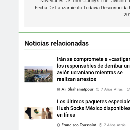
de
Novedades De ‘Tom Clancy’s The Division’: 
Fecha De Lanzamiento Todavía Desconocida 
entradas
20
Noticias relacionadas
Irán se compromete a «castigar
los responsables de derribar un
avión ucraniano mientras se
realizan arrestos
Ali Shahamatpour
7 Años Atrás
Los últimos paquetes especial
Hush Socks México disponible
en línea
Francisco Toussaint
7 Años Atrás