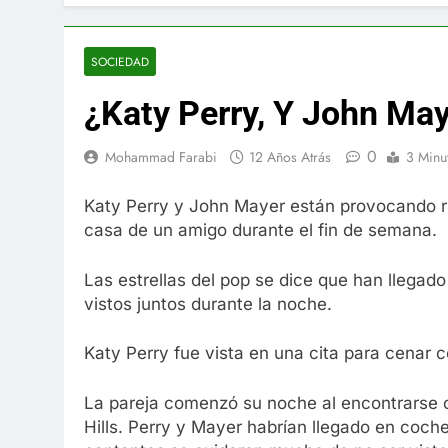
El famoso che
7 Años Atrás
La familia Ke
SOCIEDAD
7 Años Atrás
¿Katy Perry, Y John Ma
Cápsulas Ultr
Más
0
7 Años Atrás
Mohammad Farabi
12 Años Atrás
3 Minu
Veona Skin C
7 Años Atrás
Katy Perry y John Mayer están provocando r
Pharma Flex 
casa de un amigo durante el fin de semana.
7 Años Atrás
Crucero en M
Las estrellas del pop se dice que han llegado
7 Años Atrás
vistos juntos durante la noche.
La Inteligenc
7 Años Atrás
Katy Perry fue vista en una cita para cenar 
La pareja comenzó su noche al encontrarse 
Hills. Perry y Mayer habrían llegado en coche