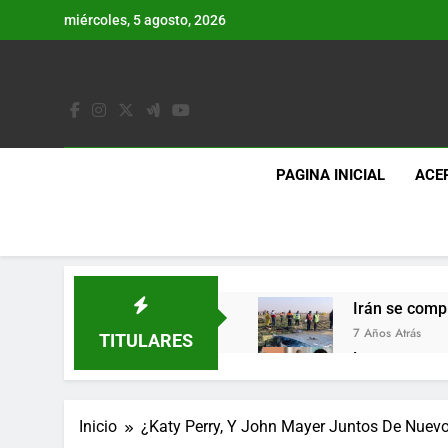
Saltar
miércoles, 5 agosto, 2026
al
contenido
PAGINA INICIAL
ACE
Irán se comp
7 Años Atrás
TITULARES
Lo que se es
7 Años Atrás
Los últimos 
Inicio
¿Katy Perry, Y John Mayer Juntos De Nuev
7 Años Atrás