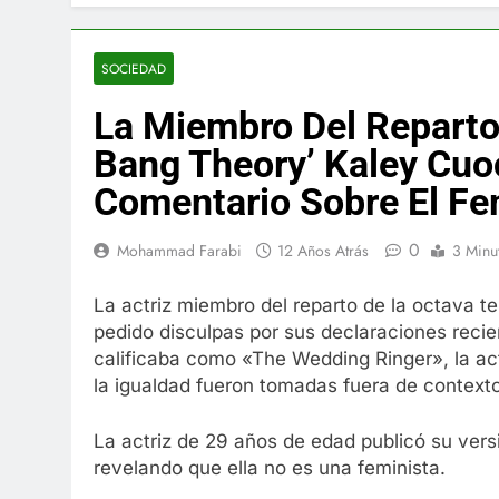
El famoso che
7 Años Atrás
La familia Ke
SOCIEDAD
7 Años Atrás
La Miembro Del Reparto
Cápsulas Ultr
Más
Bang Theory’ Kaley Cuo
7 Años Atrás
Comentario Sobre El F
Veona Skin C
7 Años Atrás
0
Mohammad Farabi
12 Años Atrás
3 Minu
Pharma Flex 
7 Años Atrás
La actriz miembro del reparto de la octava
Crucero en M
pedido disculpas por sus declaraciones reci
7 Años Atrás
calificaba como «The Wedding Ringer», la act
La Inteligenc
la igualdad fueron tomadas fuera de contexto
7 Años Atrás
La actriz de 29 años de edad publicó su ver
revelando que ella no es una feminista.