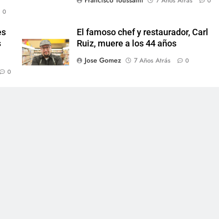
Francisco Toussaint
7 Años Atrás
0
0
es
El famoso chef y restaurador, Carl
s
Ruiz, muere a los 44 años
Jose Gomez
7 Años Atrás
0
0