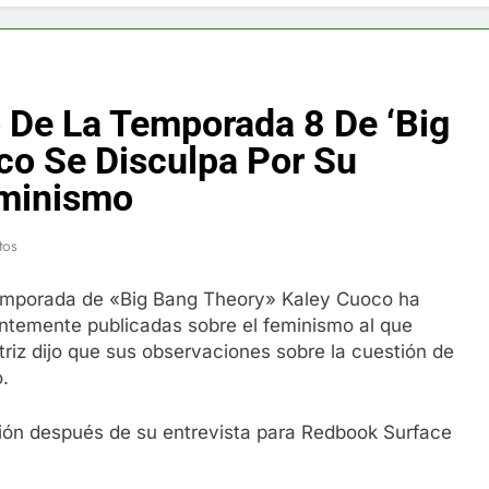
f y restaurador, Carl Ruiz, muere a los 44 años
nnedy entierra a otro miembro de la familia
 De La Temporada 8 De ‘Big
a Max Testo a Precios Especiales en México, Chile, Argentina, 
co Se Disculpa Por Su
eminismo
are Crema Precios – Descuentos Masivos en Línea
tos
RX en México – Descuentos Masivos en Mercado Libre
 temporada de «Big Bang Theory» Kaley Cuoco ha
éxico te lleva a lugares paranormales con binoculares de visi
entemente publicadas sobre el feminismo al que
riz dijo que sus observaciones sobre la cuestión de
ia Artificial deepfake de Samsung fabrica un clip de movimien
.
sión después de su entrevista para Redbook Surface