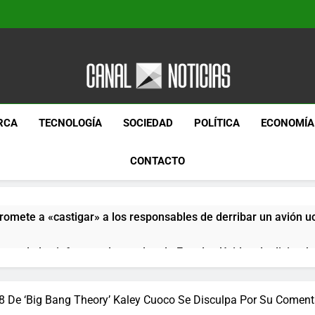
Canal Noticias
Canal Noticias
RCA
TECNOLOGÍA
SOCIEDAD
POLÍTICA
ECONOMÍA
CONTACTO
romete a «castigar» a los responsables de derribar un avión u
pera de los informes de empleo de Estados Unidos de diciemb
paquetes especiales Hush Socks México disponibles en línea
 De ‘Big Bang Theory’ Kaley Cuoco Se Disculpa Por Su Coment