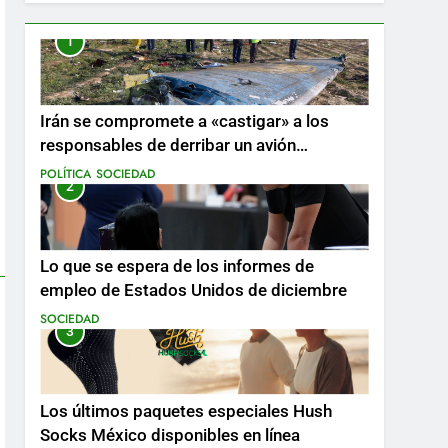
1
Irán se compromete a «castigar» a los
responsables de derribar un avión
ucraniano mientras se realizan arrestos
POLÍTICA
SOCIEDAD
2
Lo que se espera de los informes de
empleo de Estados Unidos de diciembre
SOCIEDAD
3
Los últimos paquetes especiales Hush
Socks México disponibles en línea