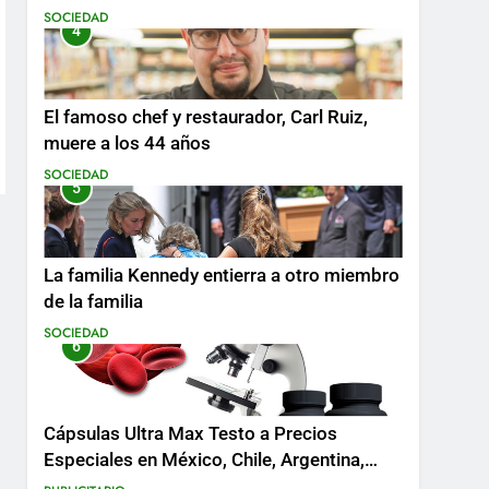
SOCIEDAD
4
El famoso chef y restaurador, Carl Ruiz,
muere a los 44 años
SOCIEDAD
5
La familia Kennedy entierra a otro miembro
de la familia
SOCIEDAD
6
Cápsulas Ultra Max Testo a Precios
Especiales en México, Chile, Argentina,
Colombia, Perú , Ecuador, Costa Rica y