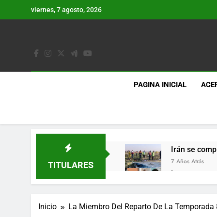
Saltar
viernes, 7 agosto, 2026
al
contenido
PAGINA INICIAL
ACE
Irán se comp
7 Años Atrás
TITULARES
Lo que se es
7 Años Atrás
Los últimos 
Inicio
La Miembro Del Reparto De La Temporada 8
7 Años Atrás