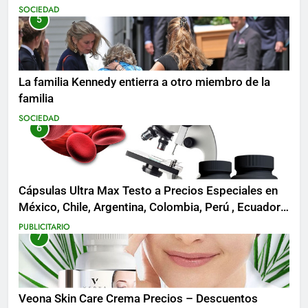
SOCIEDAD
5
La familia Kennedy entierra a otro miembro de la
familia
SOCIEDAD
6
Cápsulas Ultra Max Testo a Precios Especiales en
México, Chile, Argentina, Colombia, Perú , Ecuador,
Costa Rica y Más
PUBLICITARIO
7
Veona Skin Care Crema Precios – Descuentos