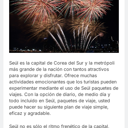
Libre
Crucero en México te
lleva a lugares
paranormales con
7 Años Atrás
binoculares de visión
La Inteligencia Artificial
nocturna y reuniones de
deepfake de Samsung
secuestrados
fabrica un clip de
7 Años Atrás
movimiento desde una
sola foto
Seúl es la capital de Corea del Sur y la metrópoli
más grande de la nación con tantos atractivos
para explorar y disfrutar. Ofrece muchas
actividades emocionantes que los turistas pueden
experimentar mediante el uso de Seúl paquetes de
viajes. Con la opción de diario, de medio día y
todo incluido en Seúl, paquetes de viaje, usted
puede hacer su siguiente plan de viaje simple,
eficaz y agradable.
Seúl no es sólo el ritmo frenético de la capital,