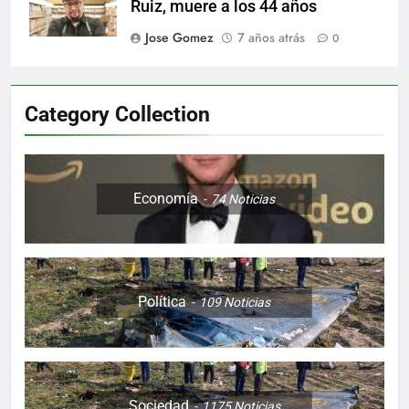
Ruiz, muere a los 44 años
Jose Gomez
7 años atrás
0
Category Collection
Economía
74
Noticias
Política
109
Noticias
Sociedad
1175
Noticias