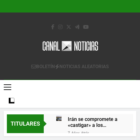
Saltar
al
contenido
Canal Noticias
Canal Noticias
BOLETÍN
NOTICIAS ALEATORIAS
Irán se compromete a
TITULARES
«castigar» a los
responsables de
7 Años Atrás
derribar un avión
Lo que se espera de los