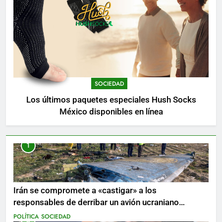
SOCIEDAD
Los últimos paquetes especiales Hush Socks
México disponibles en línea
1
Irán se compromete a «castigar» a los
responsables de derribar un avión ucraniano
mientras se realizan arrestos
POLÍTICA
SOCIEDAD