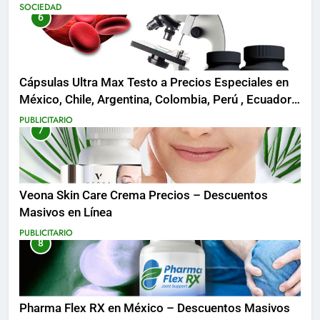
SOCIEDAD
6
Cápsulas Ultra Max Testo a Precios Especiales en
México, Chile, Argentina, Colombia, Perú , Ecuador,
Costa Rica y Más
PUBLICITARIO
7
Veona Skin Care Crema Precios – Descuentos
Masivos en Línea
PUBLICITARIO
8
Pharma Flex RX en México – Descuentos Masivos