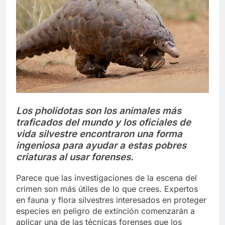
Libre
Crucero en México te
lleva a lugares
paranormales con
7 Años Atrás
binoculares de visión
La Inteligencia Artificial
nocturna y reuniones de
deepfake de Samsung
secuestrados
fabrica un clip de
7 Años Atrás
movimiento desde una
sola foto
Los pholidotas son los animales más
traficados del mundo y los oficiales de
vida silvestre encontraron una forma
ingeniosa para ayudar a estas pobres
criaturas al usar forenses.
Parece que las investigaciones de la escena del
crimen son más útiles de lo que crees. Expertos
en fauna y flora silvestres interesados en proteger
especies en peligro de extinción comenzarán a
aplicar una de las técnicas forenses que los