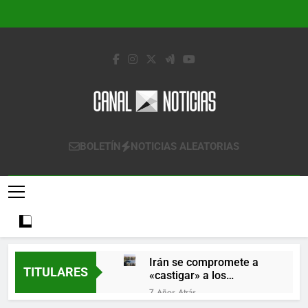
Saltar
al
contenido
Canal Noticias
Canal Noticias
BOLETÍN
NOTICIAS ALEATORIAS
Irán se compromete a
TITULARES
«castigar» a los
responsables de
7 Años Atrás
derribar un avión
Lo que se espera de los