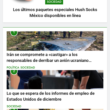
SOCIEDAD
Los últimos paquetes especiales Hush Socks
México disponibles en línea
1
Irán se compromete a «castigar» a los
responsables de derribar un avión ucraniano
mientras se realizan arrestos
POLÍTICA
SOCIEDAD
2
Lo que se espera de los informes de empleo de
Estados Unidos de diciembre
SOCIEDAD
3