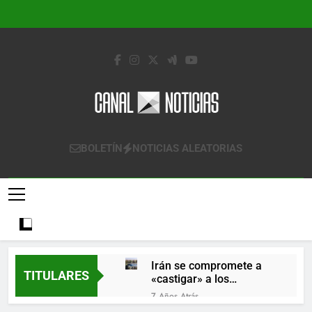
Saltar
al
contenido
Canal Noticias
Canal Noticias
BOLETÍN
NOTICIAS ALEATORIAS
Irán se compromete a
TITULARES
«castigar» a los
responsables de
7 Años Atrás
derribar un avión
Lo que se espera de los