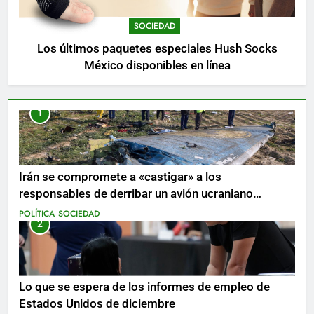
SOCIEDAD
Los últimos paquetes especiales Hush Socks
México disponibles en línea
1
Irán se compromete a «castigar» a los
responsables de derribar un avión ucraniano
mientras se realizan arrestos
POLÍTICA
SOCIEDAD
2
Lo que se espera de los informes de empleo de
Estados Unidos de diciembre