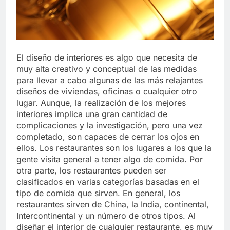
Libre
Crucero en México te
lleva a lugares
paranormales con
7 Años Atrás
binoculares de visión
La Inteligencia Artificial
nocturna y reuniones de
deepfake de Samsung
secuestrados
El diseño de interiores es algo que necesita de
fabrica un clip de
7 Años Atrás
muy alta creativo y conceptual de las medidas
movimiento desde una
para llevar a cabo algunas de las más relajantes
sola foto
diseños de viviendas, oficinas o cualquier otro
lugar. Aunque, la realización de los mejores
interiores implica una gran cantidad de
complicaciones y la investigación, pero una vez
completado, son capaces de cerrar los ojos en
ellos. Los restaurantes son los lugares a los que la
gente visita general a tener algo de comida. Por
otra parte, los restaurantes pueden ser
clasificados en varias categorías basadas en el
tipo de comida que sirven. En general, los
restaurantes sirven de China, la India, continental,
Intercontinental y un número de otros tipos. Al
diseñar el interior de cualquier restaurante, es muy