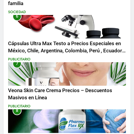
familia
SOCIEDAD
6
Cápsulas Ultra Max Testo a Precios Especiales en
México, Chile, Argentina, Colombia, Perú , Ecuador,
Costa Rica y Más
PUBLICITARIO
7
Veona Skin Care Crema Precios – Descuentos
Masivos en Línea
PUBLICITARIO
8