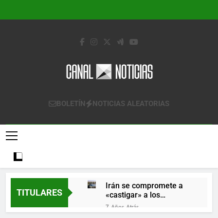
Saltar
al
contenido
Canal Noticias
Canal Noticias
BOLETÍN
NOTICIAS ALEATORIAS
Irán se compromete a
TITULARES
«castigar» a los
responsables de
7 Años Atrás
derribar un avión
Lo que se espera de los