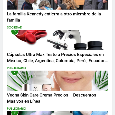
La familia Kennedy entierra a otro miembro de la
familia
SOCIEDAD
6
Cápsulas Ultra Max Testo a Precios Especiales en
México, Chile, Argentina, Colombia, Perú , Ecuador,
Costa Rica y Más
PUBLICITARIO
7
Veona Skin Care Crema Precios – Descuentos
Masivos en Línea
PUBLICITARIO
8