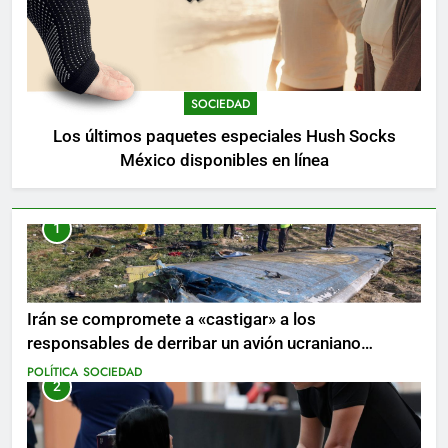
SOCIEDAD
Los últimos paquetes especiales Hush Socks
México disponibles en línea
1
Irán se compromete a «castigar» a los
responsables de derribar un avión ucraniano
mientras se realizan arrestos
POLÍTICA
SOCIEDAD
2