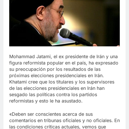
Libre
Crucero en México te
lleva a lugares
paranormales con
7 Años Atrás
binoculares de visión
La Inteligencia Artificial
nocturna y reuniones de
deepfake de Samsung
secuestrados
fabrica un clip de
7 Años Atrás
movimiento desde una
sola foto
Mohammad Jatami, el ex presidente de Irán y una
figura reformista popular en el país, ha expresado
su preocupación por los resultados de las
próximas elecciones presidenciales en Irán.
Khatami cree que los titulares y los supervisores
de las elecciones presidenciales en Irán han
sesgado las políticas contra los partidos
reformistas y esto le ha asustado.
«Deben ser conscientes acerca de sus
comentarios en tribunas oficiales y no oficiales. En
las condiciones críticas actuales, vemos que