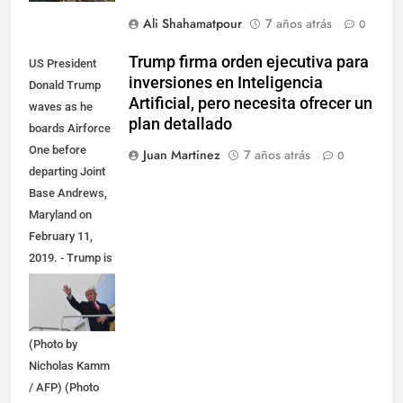
Ali Shahamatpour
7 años atrás
0
Trump firma orden ejecutiva para
US President
inversiones en Inteligencia
Donald Trump
Artificial, pero necesita ofrecer un
waves as he
plan detallado
boards Airforce
One before
Juan Martinez
7 años atrás
0
departing Joint
Base Andrews,
Maryland on
February 11,
2019. - Trump is
headed to El
Paso, Texas for
a political rally.
(Photo by
Nicholas Kamm
/ AFP) (Photo