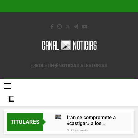
Saltar
al
contenido
Canal Noticias
Canal Noticias
BOLETÍN
NOTICIAS ALEATORIAS
Irán se compromete a
TITULARES
«castigar» a los
responsables de
7 Años Atrás
derribar un avión
Lo que se espera de los