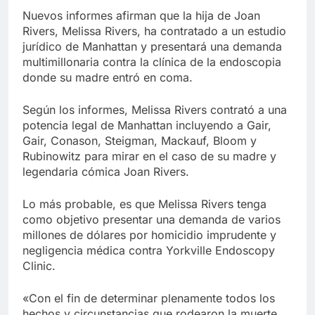
Libre
Crucero en México te
Nuevos informes afirman que la hija de Joan
lleva a lugares
Rivers, Melissa Rivers, ha contratado a un estudio
paranormales con
7 Años Atrás
jurídico de Manhattan y presentará una demanda
binoculares de visión
La Inteligencia Artificial
multimillonaria contra la clínica de la endoscopia
nocturna y reuniones de
deepfake de Samsung
secuestrados
donde su madre entró en coma.
fabrica un clip de
7 Años Atrás
movimiento desde una
Según los informes, Melissa Rivers contrató a una
sola foto
potencia legal de Manhattan incluyendo a Gair,
Gair, Conason, Steigman, Mackauf, Bloom y
Rubinowitz para mirar en el caso de su madre y
legendaria cómica Joan Rivers.
Lo más probable, es que Melissa Rivers tenga
como objetivo presentar una demanda de varios
millones de dólares por homicidio imprudente y
negligencia médica contra Yorkville Endoscopy
Clinic.
«Con el fin de determinar plenamente todos los
hechos y circunstancias que rodearon la muerte