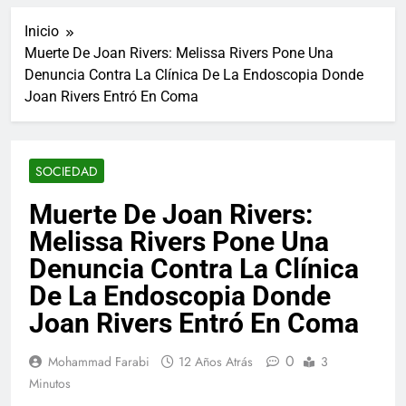
ucraniano mientras se
informes de empleo de
realizan arrestos
Inicio
Estados Unidos de
7 Años Atrás
diciembre
Muerte De Joan Rivers: Melissa Rivers Pone Una
Los últimos paquetes
Denuncia Contra La Clínica De La Endoscopia Donde
especiales Hush Socks
México disponibles en
Joan Rivers Entró En Coma
7 Años Atrás
línea
El famoso chef y
restaurador, Carl Ruiz,
muere a los 44 años
7 Años Atrás
SOCIEDAD
La familia Kennedy
entierra a otro
Muerte De Joan Rivers:
miembro de la familia
7 Años Atrás
Melissa Rivers Pone Una
Cápsulas Ultra Max
Testo a Precios
Denuncia Contra La Clínica
Especiales en México,
7 Años Atrás
De La Endoscopia Donde
Chile, Argentina,
Veona Skin Care
Colombia, Perú ,
Joan Rivers Entró En Coma
Crema Precios –
Ecuador, Costa Rica y
Descuentos Masivos
7 Años Atrás
Más
en Línea
Pharma Flex RX en
0
Mohammad Farabi
12 Años Atrás
3
México – Descuentos
Minutos
Masivos en Mercado
7 Años Atrás