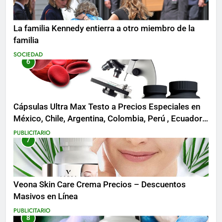
La familia Kennedy entierra a otro miembro de la
familia
SOCIEDAD
6
Cápsulas Ultra Max Testo a Precios Especiales en
México, Chile, Argentina, Colombia, Perú , Ecuador,
Costa Rica y Más
PUBLICITARIO
7
Veona Skin Care Crema Precios – Descuentos
Masivos en Línea
PUBLICITARIO
8