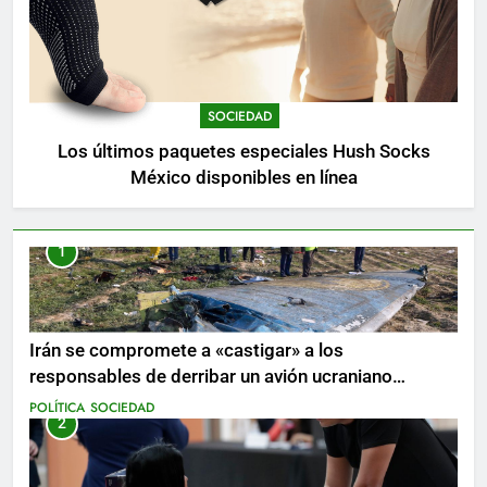
SOCIEDAD
Los últimos paquetes especiales Hush Socks
México disponibles en línea
1
Irán se compromete a «castigar» a los
responsables de derribar un avión ucraniano
mientras se realizan arrestos
POLÍTICA
SOCIEDAD
2