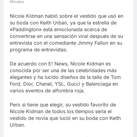
Minutos
Libre
Crucero en México te
lleva a lugares
Nicole Kidman habló sobre el vestido que usó en
paranormales con
7 Años Atrás
binoculares de visión
su boda con Keith Urban, ya que la estrella de
La Inteligencia Artificial
nocturna y reuniones de
«Paddington» está emocionada acerca de
deepfake de Samsung
secuestrados
convertirse en una sensación viral después de su
fabrica un clip de
7 Años Atrás
movimiento desde una
entrevista con el comediante Jimmy Fallon en su
sola foto
programa de entrevistas.
De acuerdo con E! News, Nicole Kidman es
conocida por ser una de las celebridades más
elegantes y ha lucido diseños de la talla de Tom
Ford, Dior, Chanel, YSL, Gucci y Balenciaga en
varios eventos de alfombra roja.
Pero si tiene que elegir, su vestido favorito de
Nicole Kidman de todos los tiempos sería el
vestido de novia que lució en su boda con Keith
Urban.