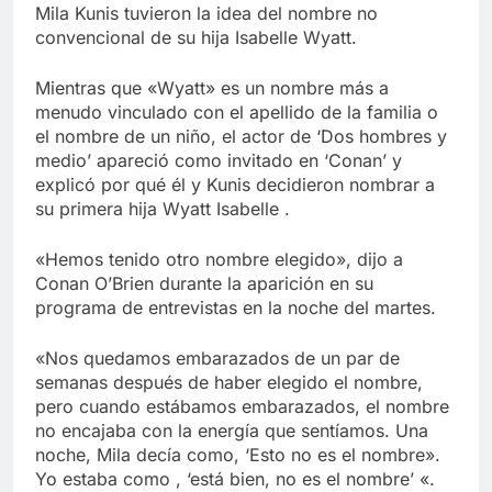
Libre
Mila Kunis tuvieron la idea del nombre no
Crucero en México te
lleva a lugares
convencional de su hija Isabelle Wyatt.
paranormales con
7 Años Atrás
binoculares de visión
Mientras que «Wyatt» es un nombre más a
La Inteligencia Artificial
nocturna y reuniones de
deepfake de Samsung
menudo vinculado con el apellido de la familia o
secuestrados
fabrica un clip de
el nombre de un niño, el actor de ‘Dos hombres y
7 Años Atrás
movimiento desde una
medio’ apareció como invitado en ‘Conan’ y
sola foto
explicó por qué él y Kunis decidieron nombrar a
su primera hija Wyatt Isabelle .
«Hemos tenido otro nombre elegido», dijo a
Conan O’Brien durante la aparición en su
programa de entrevistas en la noche del martes.
«Nos quedamos embarazados de un par de
semanas después de haber elegido el nombre,
pero cuando estábamos embarazados, el nombre
no encajaba con la energía que sentíamos. Una
noche, Mila decía como, ‘Esto no es el nombre».
Yo estaba como , ‘está bien, no es el nombre’ «.