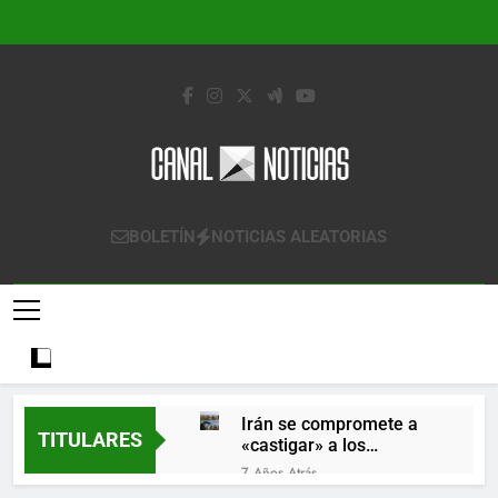
Saltar
al
contenido
Canal Noticias
Canal Noticias
BOLETÍN
NOTICIAS ALEATORIAS
Irán se compromete a
TITULARES
«castigar» a los
responsables de
7 Años Atrás
derribar un avión
Lo que se espera de los