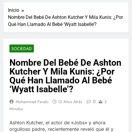
ucraniano mientras se
informes de empleo de
realizan arrestos
Inicio
Estados Unidos de
7 Años Atrás
diciembre
Nombre Del Bebé De Ashton Kutcher Y Mila Kunis: ¿Por
Los últimos paquetes
Qué Han Llamado Al Bebé ‘Wyatt Isabelle’?
especiales Hush Socks
México disponibles en
7 Años Atrás
línea
El famoso chef y
restaurador, Carl Ruiz,
SOCIEDAD
muere a los 44 años
7 Años Atrás
La familia Kennedy
Nombre Del Bebé De Ashton
entierra a otro
Kutcher Y Mila Kunis: ¿Por
miembro de la familia
7 Años Atrás
Cápsulas Ultra Max
Qué Han Llamado Al Bebé
Testo a Precios
‘Wyatt Isabelle’?
Especiales en México,
7 Años Atrás
Chile, Argentina,
Veona Skin Care
Colombia, Perú ,
0
Mohammad Farabi
12 Años Atrás
3
Crema Precios –
Ecuador, Costa Rica y
Descuentos Masivos
Minutos
7 Años Atrás
Más
en Línea
Pharma Flex RX en
México – Descuentos
Ashton Kutcher, el actor de «Jobs» y ahora
Masivos en Mercado
orgulloso padre, recientemente reveló que él y
7 Años Atrás