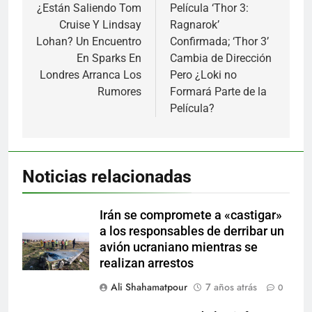
de
¿Están Saliendo Tom
Película ‘Thor 3:
Cruise Y Lindsay
Ragnarok’
entradas
Lohan? Un Encuentro
Confirmada; ‘Thor 3’
En Sparks En
Cambia de Dirección
Londres Arranca Los
Pero ¿Loki no
Rumores
Formará Parte de la
Película?
Noticias relacionadas
Irán se compromete a «castigar»
a los responsables de derribar un
avión ucraniano mientras se
realizan arrestos
Ali Shahamatpour
7 años atrás
0