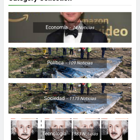
Economía
74
Noticias
Política
109
Noticias
Sociedad
1175
Noticias
Tecnología
1583
Noticias