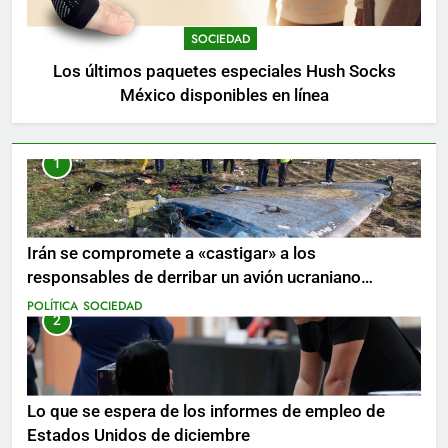
SOCIEDAD
Los últimos paquetes especiales Hush Socks
México disponibles en línea
1
Irán se compromete a «castigar» a los
responsables de derribar un avión ucraniano
mientras se realizan arrestos
POLÍTICA
SOCIEDAD
2
Lo que se espera de los informes de empleo de
Estados Unidos de diciembre