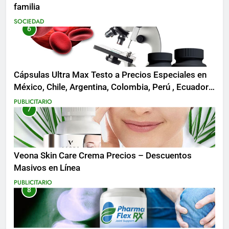
familia
SOCIEDAD
6
Cápsulas Ultra Max Testo a Precios Especiales en
México, Chile, Argentina, Colombia, Perú , Ecuador,
Costa Rica y Más
PUBLICITARIO
7
Veona Skin Care Crema Precios – Descuentos
Masivos en Línea
PUBLICITARIO
8