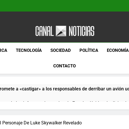
Canal Noticias
Canal Noticias
RCA
TECNOLOGÍA
SOCIEDAD
POLÍTICA
ECONOMÍA
CONTACTO
romete a «castigar» a los responsables de derribar un avión u
pera de los informes de empleo de Estados Unidos de diciemb
paquetes especiales Hush Socks México disponibles en línea
El Personaje De Luke Skywalker Revelado