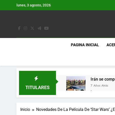
Saltar
lunes, 3 agosto, 2026
al
contenido
PAGINA INICIAL
ACE
Irán se comp
7 Años Atrás
TITULARES
Lo que se es
7 Años Atrás
Los últimos 
Inicio
Novedades De La Película De ‘Star Wars’ ¿
7 Años Atrás