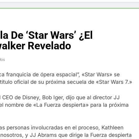
f y restaurador, Carl Ruiz, muere a los 44 años
nnedy entierra a otro miembro de la familia
a De ‘Star Wars’ ¿El
a Max Testo a Precios Especiales en México, Chile, Argentina, 
alker Revelado
are Crema Precios – Descuentos Masivos en Línea
tos
RX en México – Descuentos Masivos en Mercado Libre
 franquicia de ópera espacial”, «Star Wars» se
ítulo oficial de su próxima secuela de «Star Wars 7.»
éxico te lleva a lugares paranormales con binoculares de visi
CEO de Disney, Bob Iger, dijo que al director JJ
ia Artificial deepfake de Samsung fabrica un clip de movimien
el nombre de «La Fuerza despierta» para la próxima
as personas involucradas en el proceso, Kathleen
 nosotros, y JJ Abrams que dirige la Fuerza despierta