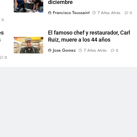
diciembre
Francisco Toussaint
7 Años Atrás
0
0
es
El famoso chef y restaurador, Carl
s
Ruiz, muere a los 44 años
Jose Gomez
7 Años Atrás
0
0