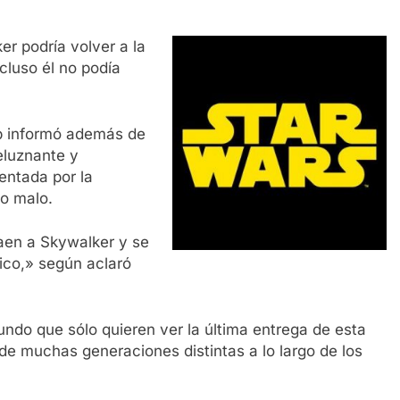
er podría volver a la
luso él no podía
web informó además de
eluznante y
entada por la
do malo.
raen a Skywalker y se
tico,» según aclaró
undo que sólo quieren ver la última entrega de esta
de muchas generaciones distintas a lo largo de los