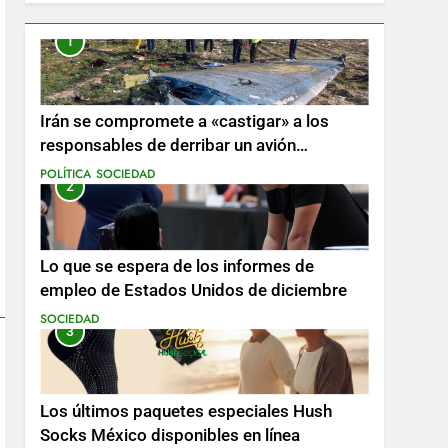
1
Irán se compromete a «castigar» a los
responsables de derribar un avión
ucraniano mientras se realizan arrestos
POLÍTICA
SOCIEDAD
2
Lo que se espera de los informes de
empleo de Estados Unidos de diciembre
SOCIEDAD
3
Los últimos paquetes especiales Hush
Socks México disponibles en línea