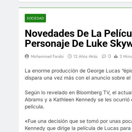
El famoso che
7 Años Atrás
La familia Ke
SOCIEDAD
7 Años Atrás
Novedades De La Películ
Cápsulas Ultr
Más
Personaje De Luke Skyw
7 Años Atrás
Veona Skin C
0
Mohammad Farabi
12 Años Atrás
3 Minu
7 Años Atrás
Pharma Flex 
La enorme producción de George Lucas “épica
7 Años Atrás
dispara una vez más con el anuncio sobre el t
Crucero en M
7 Años Atrás
Según lo revelado en Bloomberg TV, el actual 
La Inteligenc
Abrams y a Kathleen Kennedy se les ocurrió 
7 Años Atrás
película.
«Fue una decisión que se tomó por unas poc
Kennedy que dirige la película de Lucas para