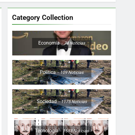
Category Collection
Colombia, Perú , Ecuador, Costa Rica y
Economía
74
Noticias
Política
109
Noticias
ón nocturna y reuniones de secuestrados
to desde una sola foto
Sociedad
1175
Noticias
Tecnología
1583
Noticias