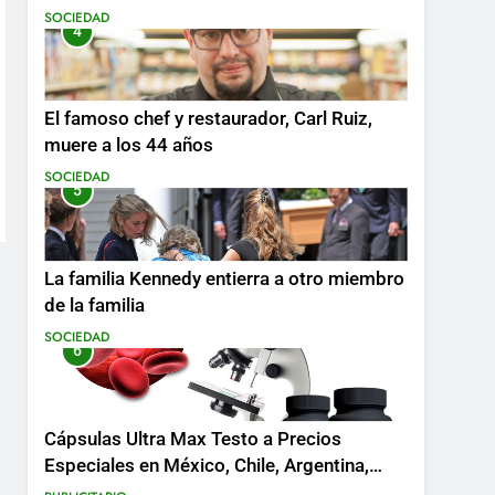
SOCIEDAD
4
El famoso chef y restaurador, Carl Ruiz,
muere a los 44 años
SOCIEDAD
5
La familia Kennedy entierra a otro miembro
de la familia
SOCIEDAD
6
Cápsulas Ultra Max Testo a Precios
Especiales en México, Chile, Argentina,
Colombia, Perú , Ecuador, Costa Rica y