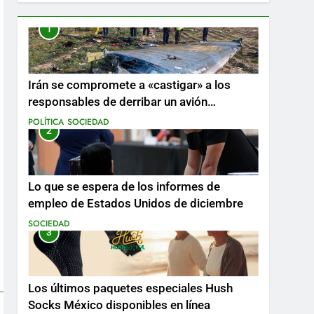
1
Irán se compromete a «castigar» a los
responsables de derribar un avión
ucraniano mientras se realizan arrestos
POLÍTICA
SOCIEDAD
2
Lo que se espera de los informes de
empleo de Estados Unidos de diciembre
SOCIEDAD
3
Los últimos paquetes especiales Hush
Socks México disponibles en línea