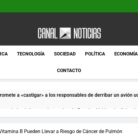
Canal Noticias
Canal Noticias
RCA
TECNOLOGÍA
SOCIEDAD
POLÍTICA
ECONOMÍA
CONTACTO
romete a «castigar» a los responsables de derribar un avión u
pera de los informes de empleo de Estados Unidos de diciemb
paquetes especiales Hush Socks México disponibles en línea
 Vitamina B Pueden Llevar a Riesgo de Cáncer de Pulmón