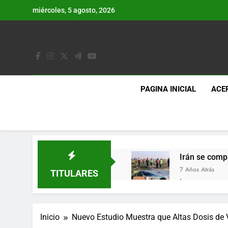
Saltar
miércoles, 5 agosto, 2026
al
contenido
PAGINA INICIAL
ACE
Irán se comp
7 Años Atrás
TITULARES
Lo que se es
7 Años Atrás
Los últimos 
Inicio
Nuevo Estudio Muestra que Altas Dosis de
7 Años Atrás