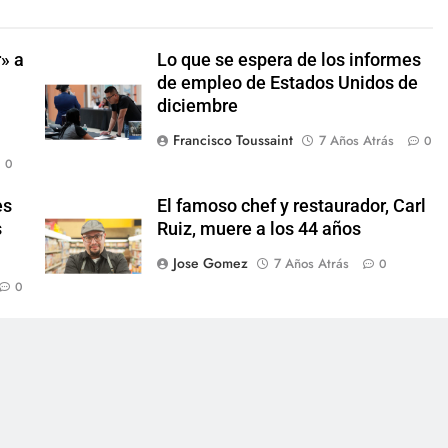
» a
Lo que se espera de los informes
de empleo de Estados Unidos de
diciembre
Francisco Toussaint
7 Años Atrás
0
0
es
El famoso chef y restaurador, Carl
s
Ruiz, muere a los 44 años
Jose Gomez
7 Años Atrás
0
0