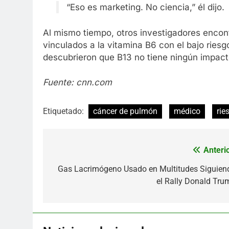
“Eso es marketing. No ciencia,” él dijo.
Al mismo tiempo, otros investigadores encon
vinculados a la vitamina B6 con el bajo ries
descubrieron que B13 no tiene ningún impacto
Fuente: cnn.com
Etiquetado:
cáncer de pulmón
médico
rie
Anterio
Navegación
de
Gas Lacrimógeno Usado en Multitudes Siguien
el Rally Donald Tru
entradas