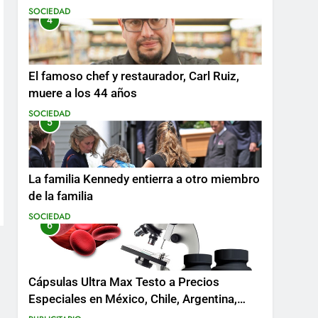
SOCIEDAD
4
El famoso chef y restaurador, Carl Ruiz,
muere a los 44 años
SOCIEDAD
5
La familia Kennedy entierra a otro miembro
de la familia
SOCIEDAD
6
Cápsulas Ultra Max Testo a Precios
Especiales en México, Chile, Argentina,
Colombia, Perú , Ecuador, Costa Rica y