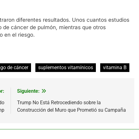
traron diferentes resultados. Unos cuantos estudios
go de cáncer de pulmón, mientras que otros
 en el riesgo.
sgo de cáncer
suplementos vitamínicos
vitamina B
r:
Siguiente:
do
Trump No Está Retrocediendo sobre la
mp
Construcción del Muro que Prometió su Campaña