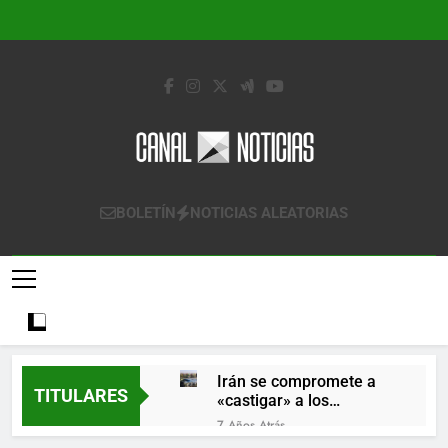
Saltar
al
contenido
Canal Noticias
Canal Noticias
BOLETÍN
NOTICIAS ALEATORIAS
Irán se compromete a
TITULARES
«castigar» a los
responsables de
7 Años Atrás
derribar un avión
Lo que se espera de los