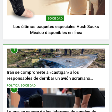
SOCIEDAD
Los últimos paquetes especiales Hush Socks
México disponibles en línea
1
Irán se compromete a «castigar» a los
responsables de derribar un avión ucraniano
mientras se realizan arrestos
POLÍTICA
SOCIEDAD
2
Lo que se espera de los informes de empleo de