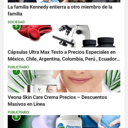
La familia Kennedy entierra a otro miembro de la
familia
SOCIEDAD
6
Cápsulas Ultra Max Testo a Precios Especiales en
México, Chile, Argentina, Colombia, Perú , Ecuador,
Costa Rica y Más
PUBLICITARIO
7
Veona Skin Care Crema Precios – Descuentos
Masivos en Línea
PUBLICITARIO
8