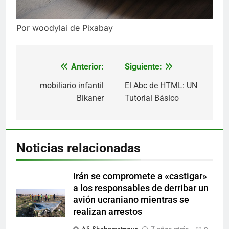
Por woodylai de Pixabay
Anterior:
Siguiente:
Navegación
de
mobiliario infantil
El Abc de HTML: UN
Bikaner
Tutorial Básico
entradas
Noticias relacionadas
Irán se compromete a «castigar»
a los responsables de derribar un
avión ucraniano mientras se
realizan arrestos
Ali Shahamatpour
7 años atrás