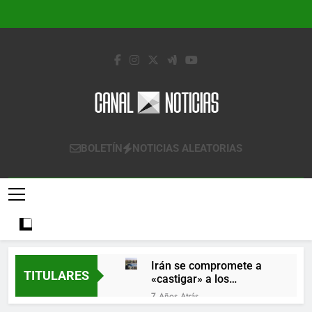
Saltar
al
contenido
Canal Noticias
Canal Noticias
BOLETÍN
NOTICIAS ALEATORIAS
Irán se compromete a
TITULARES
«castigar» a los
responsables de
7 Años Atrás
derribar un avión
Lo que se espera de los