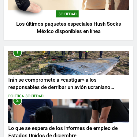
SOCIEDAD
Los últimos paquetes especiales Hush Socks
México disponibles en línea
1
Irán se compromete a «castigar» a los
responsables de derribar un avión ucraniano
mientras se realizan arrestos
POLÍTICA
SOCIEDAD
2
Lo que se espera de los informes de empleo de
Estados Unidos de diciembre