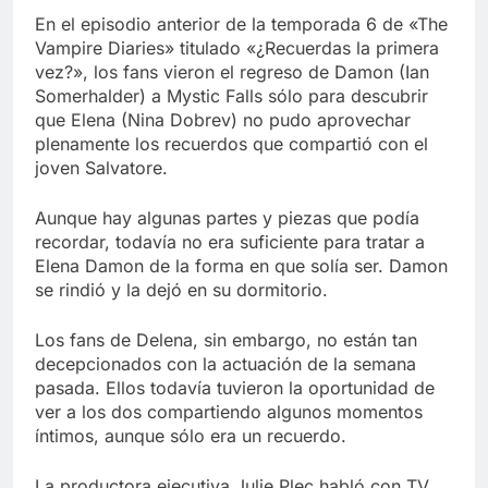
Libre
Crucero en México te
En el episodio anterior de la temporada 6 de «The
lleva a lugares
Vampire Diaries» titulado «¿Recuerdas la primera
paranormales con
7 Años Atrás
vez?», los fans vieron el regreso de Damon (Ian
binoculares de visión
La Inteligencia Artificial
Somerhalder) a Mystic Falls sólo para descubrir
nocturna y reuniones de
deepfake de Samsung
secuestrados
que Elena (Nina Dobrev) no pudo aprovechar
fabrica un clip de
7 Años Atrás
plenamente los recuerdos que compartió con el
movimiento desde una
joven Salvatore.
sola foto
Aunque hay algunas partes y piezas que podía
recordar, todavía no era suficiente para tratar a
Elena Damon de la forma en que solía ser. Damon
se rindió y la dejó en su dormitorio.
Los fans de Delena, sin embargo, no están tan
decepcionados con la actuación de la semana
pasada. Ellos todavía tuvieron la oportunidad de
ver a los dos compartiendo algunos momentos
íntimos, aunque sólo era un recuerdo.
La productora ejecutiva Julie Plec habló con TV