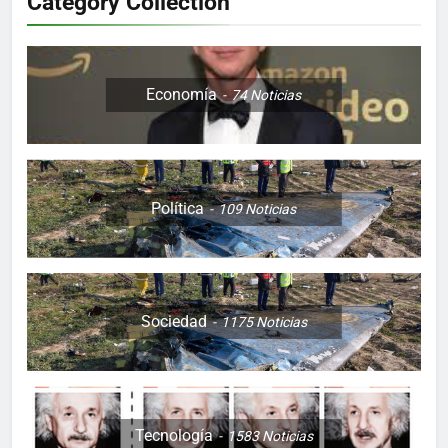
Category Collection
Economía
74
Noticias
Política
109
Noticias
Sociedad
1175
Noticias
Tecnología
1583
Noticias