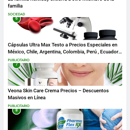
familia
SOCIEDAD
6
Cápsulas Ultra Max Testo a Precios Especiales en
México, Chile, Argentina, Colombia, Perú , Ecuador,
Costa Rica y Más
PUBLICITARIO
7
Veona Skin Care Crema Precios – Descuentos
Masivos en Línea
PUBLICITARIO
8