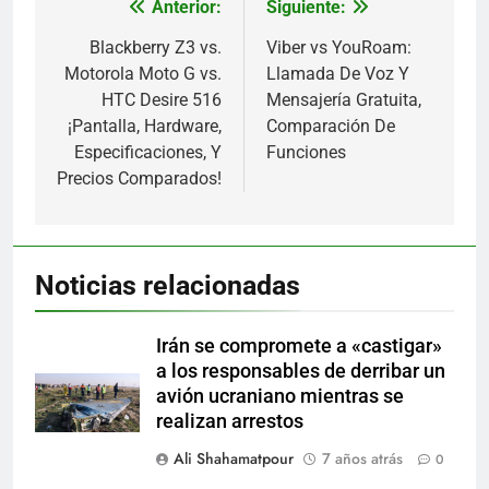
Anterior:
Siguiente:
Navegación
de
Blackberry Z3 vs.
Viber vs YouRoam:
Motorola Moto G vs.
Llamada De Voz Y
entradas
HTC Desire 516
Mensajería Gratuita,
¡Pantalla, Hardware,
Comparación De
Especificaciones, Y
Funciones
Precios Comparados!
Noticias relacionadas
Irán se compromete a «castigar»
a los responsables de derribar un
avión ucraniano mientras se
realizan arrestos
Ali Shahamatpour
7 años atrás
0