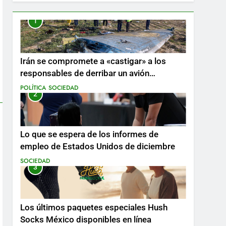
1
Irán se compromete a «castigar» a los
responsables de derribar un avión
ucraniano mientras se realizan arrestos
POLÍTICA
SOCIEDAD
2
Lo que se espera de los informes de
empleo de Estados Unidos de diciembre
SOCIEDAD
3
Los últimos paquetes especiales Hush
Socks México disponibles en línea