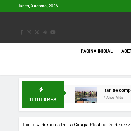
Saltar
lunes, 3 agosto, 2026
al
contenido
PAGINA INICIAL
ACE
Irán se comp
7 Años Atrás
TITULARES
Lo que se es
7 Años Atrás
Los últimos 
Inicio
Rumores De La Cirugía Plástica De Renee Z
7 Años Atrás