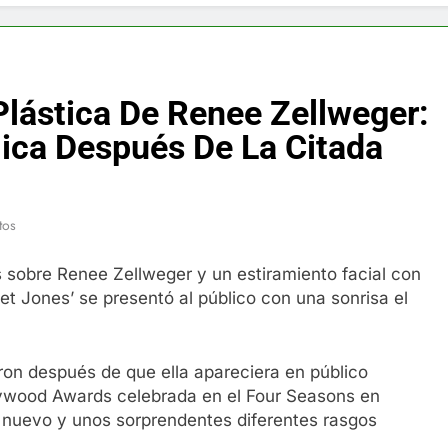
f y restaurador, Carl Ruiz, muere a los 44 años
nnedy entierra a otro miembro de la familia
Plástica De Renee Zellweger:
a Max Testo a Precios Especiales en México, Chile, Argentina, 
lica Después De La Citada
are Crema Precios – Descuentos Masivos en Línea
tos
RX en México – Descuentos Masivos en Mercado Libre
sobre Renee Zellweger y un estiramiento facial con
éxico te lleva a lugares paranormales con binoculares de visi
idget Jones’ se presentó al público con una sonrisa el
ia Artificial deepfake de Samsung fabrica un clip de movimien
ron después de que ella apareciera en público
lywood Awards celebrada en el Four Seasons en
 nuevo y unos sorprendentes diferentes rasgos