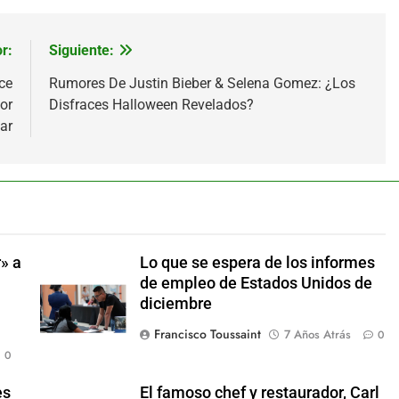
r:
Siguiente:
ce
Rumores De Justin Bieber & Selena Gomez: ¿Los
or
Disfraces Halloween Revelados?
ar
» a
Lo que se espera de los informes
de empleo de Estados Unidos de
diciembre
Francisco Toussaint
7 Años Atrás
0
0
es
El famoso chef y restaurador, Carl