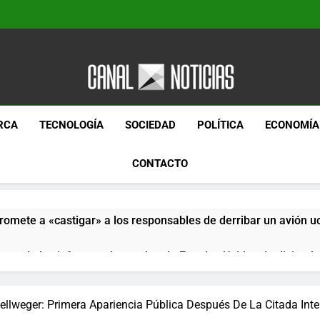
Canal Noticias
Canal Noticias
RCA
TECNOLOGÍA
SOCIEDAD
POLÍTICA
ECONOMÍA
CONTACTO
romete a «castigar» a los responsables de derribar un avión u
pera de los informes de empleo de Estados Unidos de diciemb
paquetes especiales Hush Socks México disponibles en línea
ellweger: Primera Apariencia Pública Después De La Citada Int