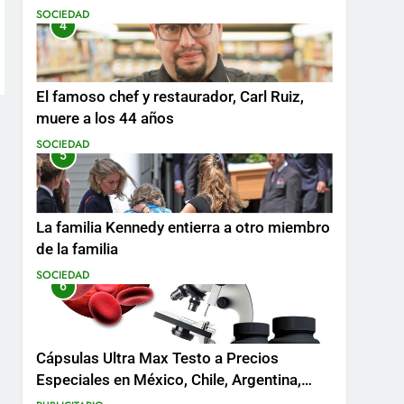
SOCIEDAD
4
El famoso chef y restaurador, Carl Ruiz,
muere a los 44 años
SOCIEDAD
5
La familia Kennedy entierra a otro miembro
de la familia
SOCIEDAD
6
Cápsulas Ultra Max Testo a Precios
Especiales en México, Chile, Argentina,
Colombia, Perú , Ecuador, Costa Rica y