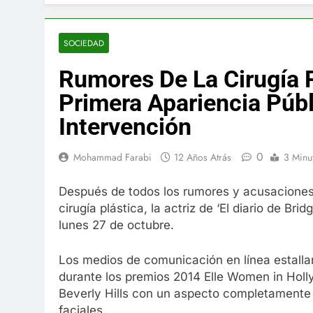
El famoso che
7 Años Atrás
La familia Ke
SOCIEDAD
7 Años Atrás
Rumores De La Cirugía 
Cápsulas Ultr
Más
Primera Apariencia Púb
7 Años Atrás
Intervención
Veona Skin C
7 Años Atrás
0
Mohammad Farabi
12 Años Atrás
3 Minu
Pharma Flex 
7 Años Atrás
Después de todos los rumores y acusaciones 
Crucero en M
cirugía plástica, la actriz de ‘El diario de Br
7 Años Atrás
lunes 27 de octubre.
La Inteligenc
7 Años Atrás
Los medios de comunicación en línea estalla
durante los premios 2014 Elle Women in Hol
Beverly Hills con un aspecto completamente
faciales.