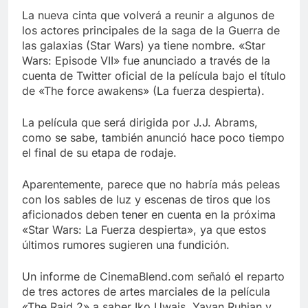
Libre
Crucero en México te
La nueva cinta que volverá a reunir a algunos de
lleva a lugares
los actores principales de la saga de la Guerra de
paranormales con
7 Años Atrás
las galaxias (Star Wars) ya tiene nombre. «Star
binoculares de visión
La Inteligencia Artificial
Wars: Episode VII» fue anunciado a través de la
nocturna y reuniones de
deepfake de Samsung
secuestrados
cuenta de Twitter oficial de la película bajo el título
fabrica un clip de
7 Años Atrás
de «The force awakens» (La fuerza despierta).
movimiento desde una
sola foto
La película que será dirigida por J.J. Abrams,
como se sabe, también anunció hace poco tiempo
el final de su etapa de rodaje.
Aparentemente, parece que no habría más peleas
con los sables de luz y escenas de tiros que los
aficionados deben tener en cuenta en la próxima
«Star Wars: La Fuerza despierta», ya que estos
últimos rumores sugieren una fundición.
Un informe de CinemaBlend.com señaló el reparto
de tres actores de artes marciales de la película
«The Raid 2» a saber Iko Uwais, Yayan Ruhian y