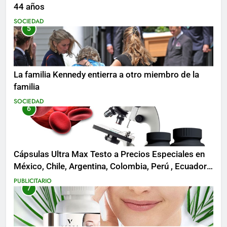
44 años
SOCIEDAD
5
La familia Kennedy entierra a otro miembro de la
familia
SOCIEDAD
6
Cápsulas Ultra Max Testo a Precios Especiales en
México, Chile, Argentina, Colombia, Perú , Ecuador,
Costa Rica y Más
PUBLICITARIO
7