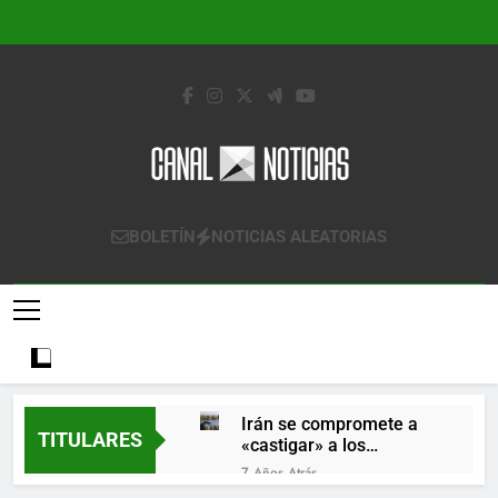
Saltar
al
contenido
Canal Noticias
Canal Noticias
BOLETÍN
NOTICIAS ALEATORIAS
Irán se compromete a
TITULARES
«castigar» a los
responsables de
7 Años Atrás
derribar un avión
Lo que se espera de los