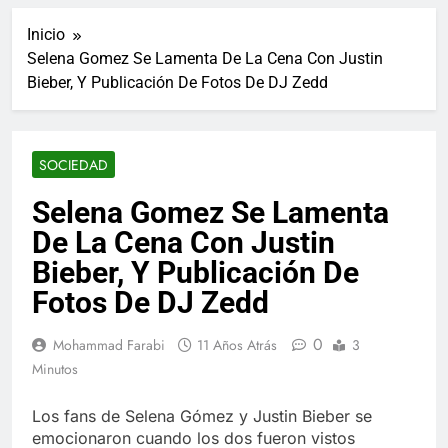
ucraniano mientras se
informes de empleo de
realizan arrestos
Inicio
Estados Unidos de
7 Años Atrás
diciembre
Selena Gomez Se Lamenta De La Cena Con Justin
Los últimos paquetes
Bieber, Y Publicación De Fotos De DJ Zedd
especiales Hush Socks
México disponibles en
7 Años Atrás
línea
El famoso chef y
restaurador, Carl Ruiz,
SOCIEDAD
muere a los 44 años
7 Años Atrás
La familia Kennedy
Selena Gomez Se Lamenta
entierra a otro
De La Cena Con Justin
miembro de la familia
7 Años Atrás
Cápsulas Ultra Max
Bieber, Y Publicación De
Testo a Precios
Fotos De DJ Zedd
Especiales en México,
7 Años Atrás
Chile, Argentina,
Veona Skin Care
Colombia, Perú ,
0
Mohammad Farabi
11 Años Atrás
3
Crema Precios –
Ecuador, Costa Rica y
Descuentos Masivos
Minutos
7 Años Atrás
Más
en Línea
Pharma Flex RX en
México – Descuentos
Los fans de Selena Gómez y Justin Bieber se
Masivos en Mercado
emocionaron cuando los dos fueron vistos
7 Años Atrás