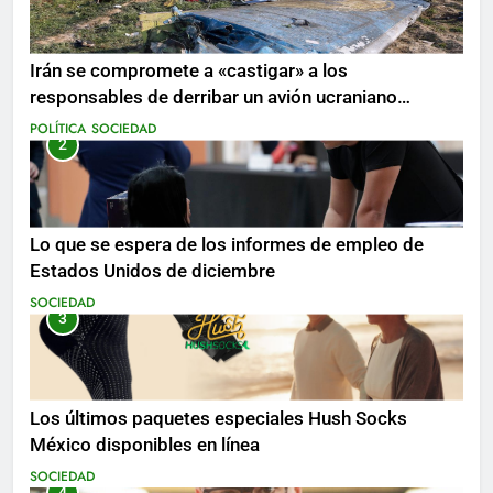
Irán se compromete a «castigar» a los
responsables de derribar un avión ucraniano
mientras se realizan arrestos
POLÍTICA
SOCIEDAD
2
Lo que se espera de los informes de empleo de
Estados Unidos de diciembre
SOCIEDAD
3
Los últimos paquetes especiales Hush Socks
México disponibles en línea
SOCIEDAD
4