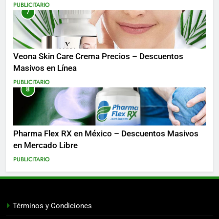
Costa Rica y Más
PUBLICITARIO
7
Veona Skin Care Crema Precios – Descuentos
Masivos en Línea
PUBLICITARIO
8
Pharma Flex RX en México – Descuentos Masivos
en Mercado Libre
PUBLICITARIO
Términos y Condiciones