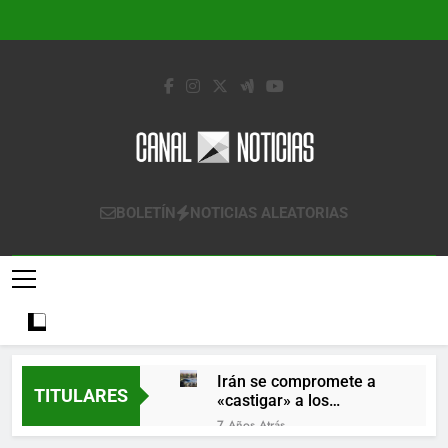
Saltar
al
contenido
Canal Noticias
Canal Noticias
BOLETÍN
NOTICIAS ALEATORIAS
Irán se compromete a
TITULARES
«castigar» a los
responsables de
7 Años Atrás
derribar un avión
Lo que se espera de los