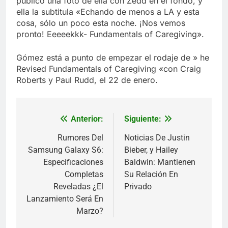
publicó una foto de ella con Zedd en el fondo, y
ella la subtitula «Echando de menos a LA y esta
cosa, sólo un poco esta noche. ¡Nos vemos
pronto! Eeeeekkk- Fundamentals of Caregiving».
Gómez está a punto de empezar el rodaje de » he
Revised Fundamentals of Caregiving «con Craig
Roberts y Paul Rudd, el 22 de enero.
Anterior:
Siguiente:
Navegación
de
Rumores Del
Noticias De Justin
Samsung Galaxy S6:
Bieber, y Hailey
entradas
Especificaciones
Baldwin: Mantienen
Completas
Su Relación En
Reveladas ¿El
Privado
Lanzamiento Será En
Marzo?