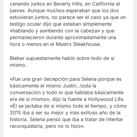
Libre
cenando juntos en Beverly Hills, en California el
Crucero en México te
lleva a lugares
jueves. Aunque muchos esperaban que los dos
paranormales con
estuvieran juntos, no parece ser el caso ya que un
7 Años Atrás
binoculares de visión
testigo ocular dijo que estaban simplemente
La Inteligencia Artificial
nocturna y reuniones de
deepfake de Samsung
«hablando y asintiendo con la cabeza» y que
secuestrados
fabrica un clip de
permanecieron durante aproximadamente una
7 Años Atrás
movimiento desde una
hora o menos en el Mastro Steakhouse.
sola foto
Bieber supuestamente habló sobre todo de sí
mismo.
«Fue una gran decepción para Selena porque es
básicamente el mismo Justin…toda la
conversación y todo lo que hablaba básicamente
era de sí mismo», dijo la fuente a Hollywood Life.
«Él se jactaba de sí mismo todo el tiempo, y cómo
2015 iba a ser su mejor y más exitoso año de la
historia. Selena pensó que iba a tratar de intentar
reconquistarla, pero no lo hizo».