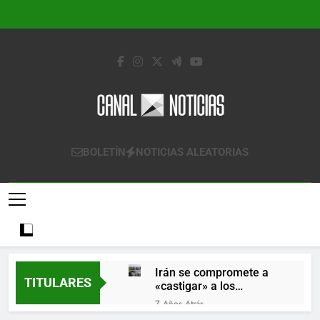
Saltar
al
contenido
Canal Noticias
Canal Noticias
BOLETÍN
NOTICIAS ALEATORIAS
Irán se compromete a
TITULARES
«castigar» a los
responsables de
7 Años Atrás
derribar un avión
Lo que se espera de los