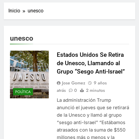
ucraniano mientras se
informes de empleo de
realizan arrestos
Inicio
unesco
Estados Unidos de
7 Años Atrás
diciembre
Los últimos paquetes
especiales Hush Socks
México disponibles en
7 Años Atrás
unesco
línea
El famoso chef y
restaurador, Carl Ruiz,
muere a los 44 años
Estados Unidos Se Retira
7 Años Atrás
La familia Kennedy
de Unesco, Llamando al
entierra a otro
Grupo “Sesgo Anti-Israel”
miembro de la familia
7 Años Atrás
Cápsulas Ultra Max
Jose Gomez
9 años
Testo a Precios
atrás
0
2 minutos
POLÍTICA
Especiales en México,
7 Años Atrás
Chile, Argentina,
La administración Trump
Veona Skin Care
Colombia, Perú ,
anunció el jueves que se retirará
Crema Precios –
Ecuador, Costa Rica y
Descuentos Masivos
de la Unesco y llamó al grupo
7 Años Atrás
Más
en Línea
“sesgo anti-Israel” “Estábamos
Pharma Flex RX en
México – Descuentos
atrasados con la suma de $550
Masivos en Mercado
7 Años Atrás
millones más o menos y la