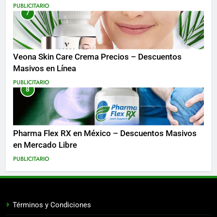
Costa Rica y Más
PUBLICITARIO
7
Veona Skin Care Crema Precios – Descuentos
Masivos en Línea
PUBLICITARIO
8
Pharma Flex RX en México – Descuentos Masivos
en Mercado Libre
PUBLICITARIO
Términos y Condiciones