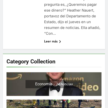
Libre
Crucero en México te
pregunta es, ¿Queremos pagar
lleva a lugares
ese dinero?” Heather Nauert,
paranormales con
7 Años Atrás
portavoz del Departamento de
binoculares de visión
La Inteligencia Artificial
nocturna y reuniones de
Estado, dijo el jueves en un
deepfake de Samsung
secuestrados
resumen de noticias. Ella añadió,
fabrica un clip de
7 Años Atrás
movimiento desde una
“Con…
sola foto
Leer más
Category Collection
Economía
74
Noticias