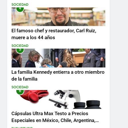
SOCIEDAD
4
El famoso chef y restaurador, Carl Ruiz,
muere a los 44 años
SOCIEDAD
5
La familia Kennedy entierra a otro miembro
de la familia
SOCIEDAD
6
Cápsulas Ultra Max Testo a Precios
Especiales en México, Chile, Argentina,
Colombia, Perú , Ecuador, Costa Rica y