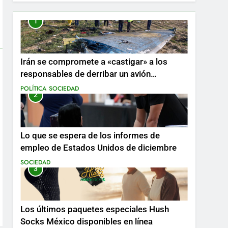
1
Irán se compromete a «castigar» a los
responsables de derribar un avión
ucraniano mientras se realizan arrestos
POLÍTICA
SOCIEDAD
2
Lo que se espera de los informes de
empleo de Estados Unidos de diciembre
SOCIEDAD
3
Los últimos paquetes especiales Hush
Socks México disponibles en línea