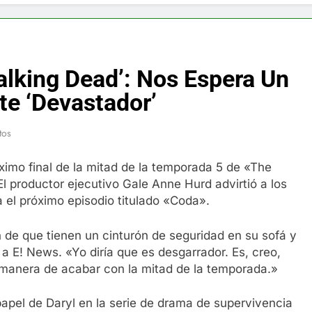
f y restaurador, Carl Ruiz, muere a los 44 años
nnedy entierra a otro miembro de la familia
lking Dead’: Nos Espera Un
a Max Testo a Precios Especiales en México, Chile, Argentina, 
e ‘Devastador’
are Crema Precios – Descuentos Masivos en Línea
tos
RX en México – Descuentos Masivos en Mercado Libre
imo final de la mitad de la temporada 5 de «The
 productor ejecutivo Gale Anne Hurd advirtió a los
éxico te lleva a lugares paranormales con binoculares de visi
 el próximo episodio titulado «Coda».
ia Artificial deepfake de Samsung fabrica un clip de movimien
 de que tienen un cinturón de seguridad en su sofá y
a E! News. «Yo diría que es desgarrador. Es, creo,
manera de acabar con la mitad de la temporada.»
papel de Daryl en la serie de drama de supervivencia