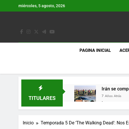
Saltar
miércoles, 5 agosto, 2026
al
contenido
PAGINA INICIAL
ACE
Irán se comp
7 Años Atrás
TITULARES
Lo que se es
7 Años Atrás
Los últimos 
Inicio
Temporada 5 De ‘The Walking Dead’: Nos E
7 Años Atrás