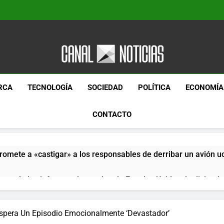
Canal Noticias
Canal Noticias
RCA
TECNOLOGÍA
SOCIEDAD
POLÍTICA
ECONOMÍA
CONTACTO
romete a «castigar» a los responsables de derribar un avión u
pera de los informes de empleo de Estados Unidos de diciemb
paquetes especiales Hush Socks México disponibles en línea
spera Un Episodio Emocionalmente ‘Devastador’