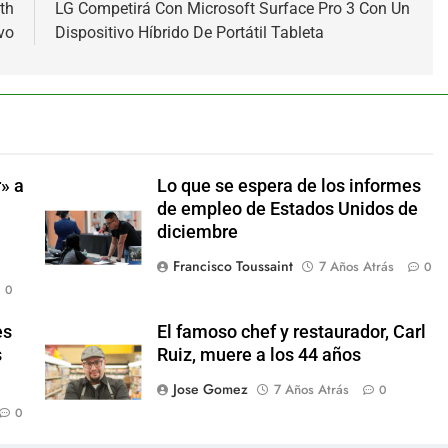
th
LG Competirá Con Microsoft Surface Pro 3 Con Un
vo
Dispositivo Híbrido De Portátil Tableta
» a
Lo que se espera de los informes
de empleo de Estados Unidos de
diciembre
Francisco Toussaint
7 Años Atrás
0
0
es
El famoso chef y restaurador, Carl
s
Ruiz, muere a los 44 años
Jose Gomez
7 Años Atrás
0
0