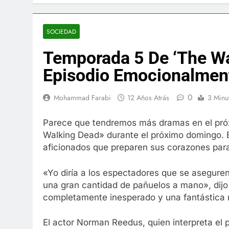
El famoso che
7 Años Atrás
La familia Ke
SOCIEDAD
7 Años Atrás
Temporada 5 De ‘The Wa
Cápsulas Ultr
Más
Episodio Emocionalment
7 Años Atrás
Veona Skin C
0
Mohammad Farabi
12 Años Atrás
3 Minu
7 Años Atrás
Pharma Flex 
Parece que tendremos más dramas en el próx
7 Años Atrás
Walking Dead» durante el próximo domingo. El
Crucero en M
aficionados que preparen sus corazones para
7 Años Atrás
La Inteligenc
«Yo diría a los espectadores que se aseguren
7 Años Atrás
una gran cantidad de pañuelos a mano», dijo 
completamente inesperado y una fantástica 
El actor Norman Reedus, quien interpreta el 