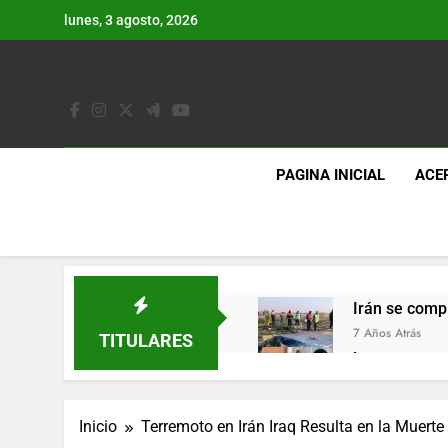
Saltar
lunes, 3 agosto, 2026
al
contenido
PAGINA INICIAL
ACE
Irán se comp
7 Años Atrás
TITULARES
Lo que se es
7 Años Atrás
Los últimos 
Inicio
Terremoto en Irán Iraq Resulta en la Muert
7 Años Atrás