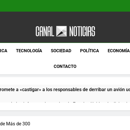
Canal Noticias
Canal Noticias
RCA
TECNOLOGÍA
SOCIEDAD
POLÍTICA
ECONOMÍA
CONTACTO
romete a «castigar» a los responsables de derribar un avión u
pera de los informes de empleo de Estados Unidos de diciemb
paquetes especiales Hush Socks México disponibles en línea
e de Más de 300