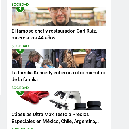
SOCIEDAD
4
El famoso chef y restaurador, Carl Ruiz,
muere a los 44 años
SOCIEDAD
5
La familia Kennedy entierra a otro miembro
de la familia
SOCIEDAD
6
Cápsulas Ultra Max Testo a Precios
Especiales en México, Chile, Argentina,
Colombia, Perú , Ecuador, Costa Rica y