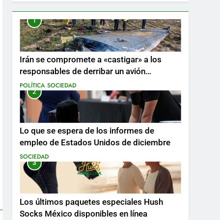
1
Irán se compromete a «castigar» a los
responsables de derribar un avión
ucraniano mientras se realizan arrestos
POLÍTICA
SOCIEDAD
2
Lo que se espera de los informes de
empleo de Estados Unidos de diciembre
SOCIEDAD
3
Los últimos paquetes especiales Hush
Socks México disponibles en línea