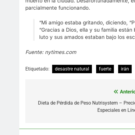
muerto en la ciudad. Desafortunadamente, el 
parcialmente funcionando.
“Mi amigo estaba gritando, diciendo, “Pe
“Gracias a Dios, ella y su familia están
luto y sus amados estaban bajo los es
Fuente: nytimes.com
Etiquetado:
desastre natural
fuerte
irán
Anterio
Navegación
de
Dieta de Pérdida de Peso Nutrisystem – Preci
Especiales en Lín
entradas