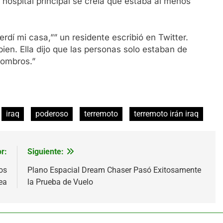
hospital principal se creía que estaba al menos
rdí mi casa,”” un residente escribió en Twitter.
 bien. Ella dijo que las personas solo estaban de
combros.”
iraq
poderoso
terremoto
terremoto irán iraq
r:
Siguiente:
os
Plano Espacial Dream Chaser Pasó Exitosamente
ea
la Prueba de Vuelo