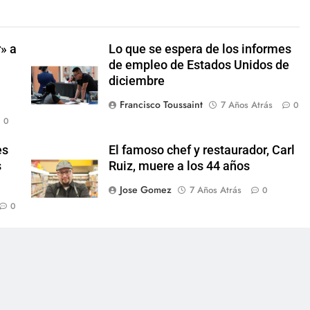
» a
Lo que se espera de los informes
de empleo de Estados Unidos de
diciembre
Francisco Toussaint
7 Años Atrás
0
0
es
El famoso chef y restaurador, Carl
s
Ruiz, muere a los 44 años
Jose Gomez
7 Años Atrás
0
0