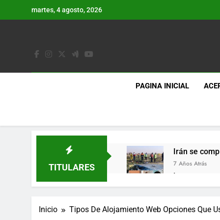
Saltar
martes, 4 agosto, 2026
al
contenido
PAGINA INICIAL
ACE
Irán se comp
7 Años Atrás
TITULARES
Lo que se es
7 Años Atrás
Los últimos 
Inicio
Tipos De Alojamiento Web Opciones Que Us
7 Años Atrás