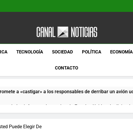
Canal Noticias
Canal Noticias
RCA
TECNOLOGÍA
SOCIEDAD
POLÍTICA
ECONOMÍA
CONTACTO
romete a «castigar» a los responsables de derribar un avión u
pera de los informes de empleo de Estados Unidos de diciemb
paquetes especiales Hush Socks México disponibles en línea
ted Puede Elegir De