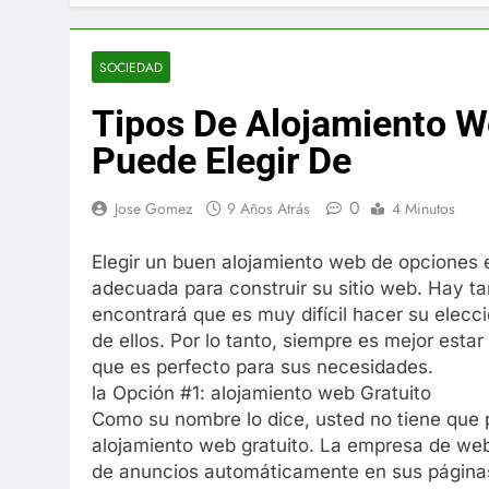
El famoso che
7 Años Atrás
La familia Ke
SOCIEDAD
7 Años Atrás
Tipos De Alojamiento 
Cápsulas Ultr
Más
Puede Elegir De
7 Años Atrás
Veona Skin C
0
Jose Gomez
9 Años Atrás
4 Minutos
7 Años Atrás
Pharma Flex 
Elegir un buen alojamiento web de opciones 
7 Años Atrás
adecuada para construir su sitio web. Hay ta
Crucero en M
encontrará que es muy difícil hacer su elecc
7 Años Atrás
de ellos. Por lo tanto, siempre es mejor est
La Inteligenc
que es perfecto para sus necesidades.
7 Años Atrás
la Opción #1: alojamiento web Gratuito
Como su nombre lo dice, usted no tiene que 
alojamiento web gratuito. La empresa de web
de anuncios automáticamente en sus páginas