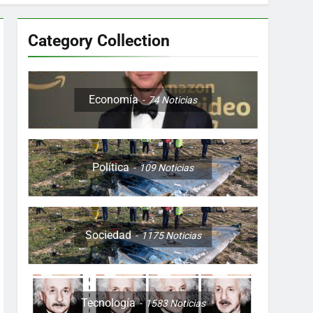
Category Collection
Colombia, Perú , Ecuador, Costa Rica y
Economía
74
Noticias
Política
109
Noticias
ón nocturna y reuniones de secuestrados
to desde una sola foto
Sociedad
1175
Noticias
Tecnología
1583
Noticias