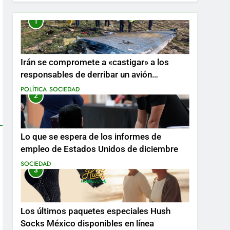
1
Irán se compromete a «castigar» a los
responsables de derribar un avión
ucraniano mientras se realizan arrestos
POLÍTICA
SOCIEDAD
2
Lo que se espera de los informes de
empleo de Estados Unidos de diciembre
SOCIEDAD
3
Los últimos paquetes especiales Hush
Socks México disponibles en línea