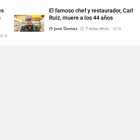
es
El famoso chef y restaurador, Carl
s
Ruiz, muere a los 44 años
Jose Gomez
7 Años Atrás
0
0