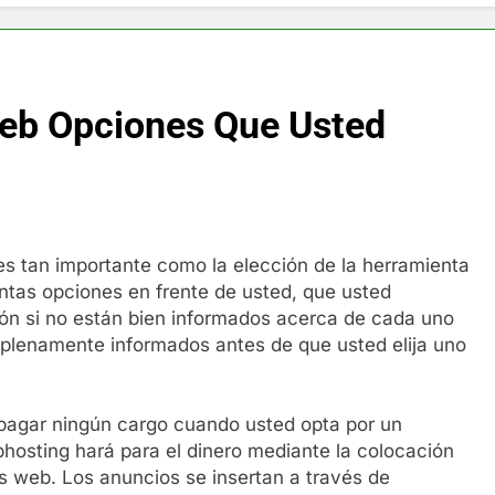
f y restaurador, Carl Ruiz, muere a los 44 años
nnedy entierra a otro miembro de la familia
Web Opciones Que Usted
a Max Testo a Precios Especiales en México, Chile, Argentina, 
are Crema Precios – Descuentos Masivos en Línea
RX en México – Descuentos Masivos en Mercado Libre
es tan importante como la elección de la herramienta
ntas opciones en frente de usted, que usted
éxico te lleva a lugares paranormales con binoculares de visi
ión si no están bien informados acerca de cada uno
ar plenamente informados antes de que usted elija uno
ia Artificial deepfake de Samsung fabrica un clip de movimien
pagar ningún cargo cuando usted opta por un
hosting hará para el dinero mediante la colocación
 web. Los anuncios se insertan a través de