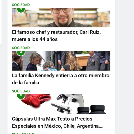
SOCIEDAD
4
El famoso chef y restaurador, Carl Ruiz,
muere a los 44 años
SOCIEDAD
5
La familia Kennedy entierra a otro miembro
de la familia
SOCIEDAD
6
Cápsulas Ultra Max Testo a Precios
Especiales en México, Chile, Argentina,
Colombia, Perú , Ecuador, Costa Rica y