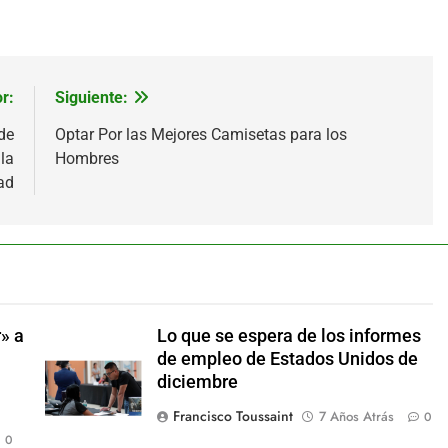
r:
Siguiente:
de
Optar Por las Mejores Camisetas para los
la
Hombres
ad
» a
Lo que se espera de los informes
de empleo de Estados Unidos de
diciembre
Francisco Toussaint
7 Años Atrás
0
0