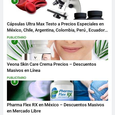
6
Cápsulas Ultra Max Testo a Precios Especiales en
México, Chile, Argentina, Colombia, Perú , Ecuador,
Costa Rica y Más
PUBLICITARIO
7
Veona Skin Care Crema Precios – Descuentos
Masivos en Línea
PUBLICITARIO
8
Pharma Flex RX en México – Descuentos Masivos
en Mercado Libre