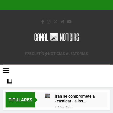
Saltar
al
contenido
Canal Noticias
Canal Noticias
BOLETÍN
NOTICIAS ALEATORIAS
Irán se compromete a
TITULARES
«castigar» a los
responsables de
7 Años Atrás
derribar un avión
Lo que se espera de los