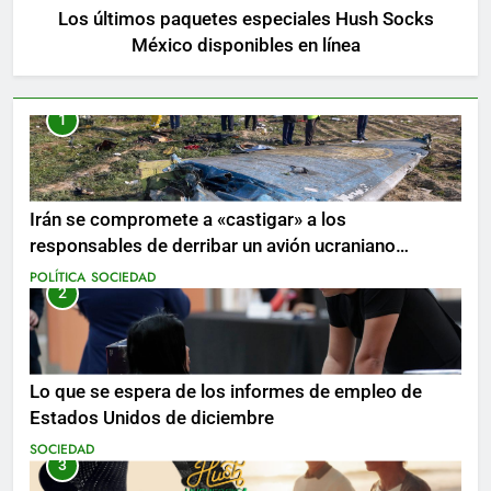
Los últimos paquetes especiales Hush Socks
México disponibles en línea
1
Irán se compromete a «castigar» a los
responsables de derribar un avión ucraniano
mientras se realizan arrestos
POLÍTICA
SOCIEDAD
2
Lo que se espera de los informes de empleo de
Estados Unidos de diciembre
SOCIEDAD
3