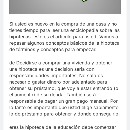
Libre
Crucero en México te
lleva a lugares
paranormales con
7 Años Atrás
binoculares de visión
La Inteligencia Artificial
Si usted es nuevo en la compra de una casa y no
nocturna y reuniones de
deepfake de Samsung
tienes tiempo para leer una enciclopedia sobre las
secuestrados
fabrica un clip de
7 Años Atrás
hipotecas, este es el artículo para usted. Vamos a
movimiento desde una
repasar algunos conceptos básicos de la hipoteca
sola foto
de términos y conceptos para empezar.
de Decidirse a comprar una vivienda y obtener
una hipoteca es una decisión seria con
responsabilidades importantes. No solo es
necesario gastar dinero por adelantado para
obtener su préstamo, que voy a estar entrando (o
el aumento) de su deuda. También será
responsable de pagar un gran pago mensual. Por
lo tanto es importante que usted elige sabiamente
lo de préstamo para obtener y donde conseguirlo.
eres la hipoteca de la educación debe comenzar