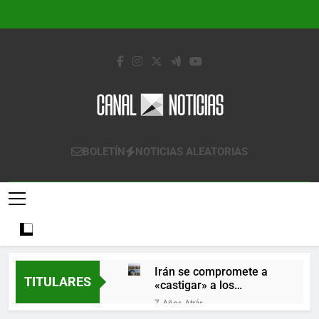
Saltar
al
contenido
Canal Noticias
Canal Noticias
BOLETÍN
NOTICIAS ALEATORIAS
Irán se compromete a
TITULARES
«castigar» a los
responsables de
7 Años Atrás
derribar un avión
Lo que se espera de los