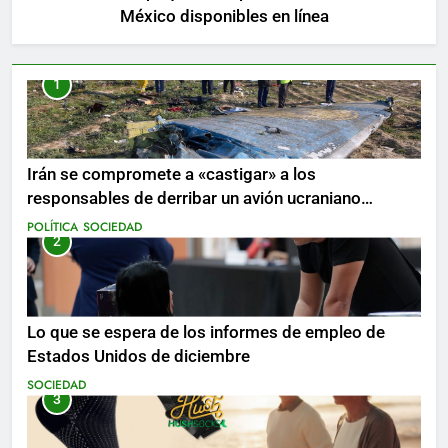
México disponibles en línea
1
Irán se compromete a «castigar» a los
responsables de derribar un avión ucraniano
mientras se realizan arrestos
POLÍTICA
SOCIEDAD
2
Lo que se espera de los informes de empleo de
Estados Unidos de diciembre
SOCIEDAD
3