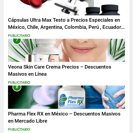
Cápsulas Ultra Max Testo a Precios Especiales en
México, Chile, Argentina, Colombia, Perú , Ecuador,
Costa Rica y Más
PUBLICITARIO
7
Veona Skin Care Crema Precios – Descuentos
Masivos en Línea
PUBLICITARIO
8
Pharma Flex RX en México – Descuentos Masivos
en Mercado Libre
PUBLICITARIO