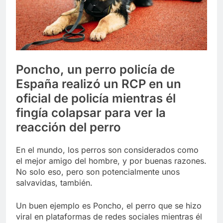
Libre
Crucero en México te
lleva a lugares
paranormales con
7 Años Atrás
binoculares de visión
La Inteligencia Artificial
nocturna y reuniones de
deepfake de Samsung
secuestrados
fabrica un clip de
7 Años Atrás
Poncho, un perro policía de
movimiento desde una
sola foto
España realizó un RCP en un
oficial de policía mientras él
fingía colapsar para ver la
reacción del perro
En el mundo, los perros son considerados como
el mejor amigo del hombre, y por buenas razones.
No solo eso, pero son potencialmente unos
salvavidas, también.
Un buen ejemplo es Poncho, el perro que se hizo
viral en plataformas de redes sociales mientras él