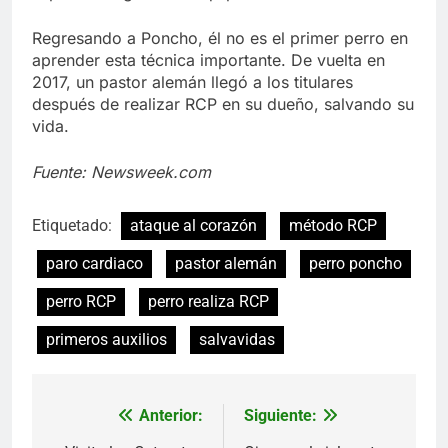
Regresando a Poncho, él no es el primer perro en
aprender esta técnica importante. De vuelta en
2017, un pastor alemán llegó a los titulares
después de realizar RCP en su dueño, salvando su
vida.
Fuente: Newsweek.com
Etiquetado:
ataque al corazón
método RCP
paro cardiaco
pastor alemán
perro poncho
perro RCP
perro realiza RCP
primeros auxilios
salvavidas
Anterior:
Siguiente:
Navegación