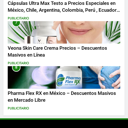
Cápsulas Ultra Max Testo a Precios Especiales en
México, Chile, Argentina, Colombia, Perú , Ecuador,
Costa Rica y Más
PUBLICITARIO
7
Veona Skin Care Crema Precios – Descuentos
Masivos en Línea
PUBLICITARIO
8
Pharma Flex RX en México – Descuentos Masivos
en Mercado Libre
PUBLICITARIO