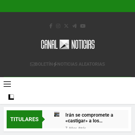
Saltar
al
contenido
Canal Noticias
Canal Noticias
BOLETÍN
NOTICIAS ALEATORIAS
Irán se compromete a
TITULARES
«castigar» a los
responsables de
7 Años Atrás
derribar un avión
Lo que se espera de los