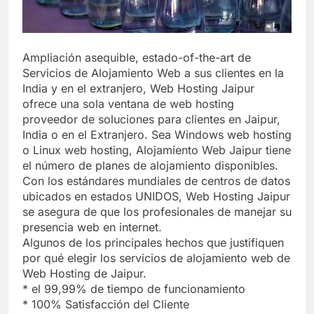
Libre
Crucero en México te
lleva a lugares
paranormales con
7 Años Atrás
binoculares de visión
La Inteligencia Artificial
Ampliación asequible, estado-of-the-art de
nocturna y reuniones de
deepfake de Samsung
Servicios de Alojamiento Web a sus clientes en la
secuestrados
fabrica un clip de
7 Años Atrás
India y en el extranjero, Web Hosting Jaipur
movimiento desde una
ofrece una sola ventana de web hosting
sola foto
proveedor de soluciones para clientes en Jaipur,
India o en el Extranjero. Sea Windows web hosting
o Linux web hosting, Alojamiento Web Jaipur tiene
el número de planes de alojamiento disponibles.
Con los estándares mundiales de centros de datos
ubicados en estados UNIDOS, Web Hosting Jaipur
se asegura de que los profesionales de manejar su
presencia web en internet.
Algunos de los principales hechos que justifiquen
por qué elegir los servicios de alojamiento web de
Web Hosting de Jaipur.
* el 99,99% de tiempo de funcionamiento
* 100% Satisfacción del Cliente