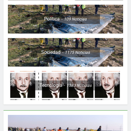
Política
109
Noticias
Sociedad
1175
Noticias
Tecnología
1583
Noticias