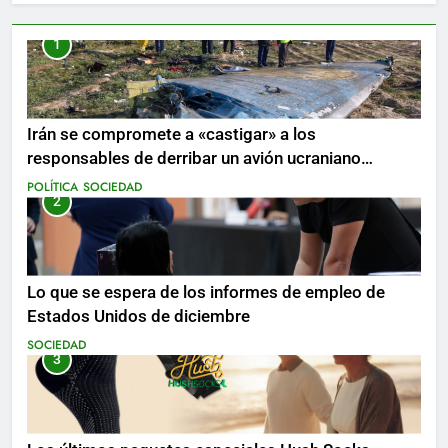
1
Irán se compromete a «castigar» a los
responsables de derribar un avión ucraniano
mientras se realizan arrestos
POLÍTICA
SOCIEDAD
2
Lo que se espera de los informes de empleo de
Estados Unidos de diciembre
SOCIEDAD
3