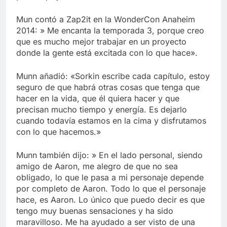
Libre
Crucero en México te
lleva a lugares
Mun contó a Zap2it en la WonderCon Anaheim
paranormales con
7 Años Atrás
2014: » Me encanta la temporada 3, porque creo
binoculares de visión
La Inteligencia Artificial
que es mucho mejor trabajar en un proyecto
nocturna y reuniones de
deepfake de Samsung
donde la gente está excitada con lo que hace».
secuestrados
fabrica un clip de
7 Años Atrás
movimiento desde una
Munn añadió: «Sorkin escribe cada capítulo, estoy
sola foto
seguro de que habrá otras cosas que tenga que
hacer en la vida, que él quiera hacer y que
precisan mucho tiempo y energía. Es dejarlo
cuando todavía estamos en la cima y disfrutamos
con lo que hacemos.»
Munn también dijo: » En el lado personal, siendo
amigo de Aaron, me alegro de que no sea
obligado, lo que le pasa a mi personaje depende
por completo de Aaron. Todo lo que el personaje
hace, es Aaron. Lo único que puedo decir es que
tengo muy buenas sensaciones y ha sido
maravilloso. Me ha ayudado a ser visto de una