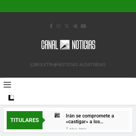
Saltar
al
contenido
Canal Noticias
Canal Noticias
BOLETÍN
NOTICIAS ALEATORIAS
Irán se compromete a
TITULARES
«castigar» a los
responsables de
7 Años Atrás
derribar un avión
Lo que se espera de los