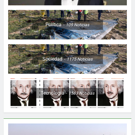
Política
109
Noticias
Sociedad
1175
Noticias
Tecnología
1583
Noticias