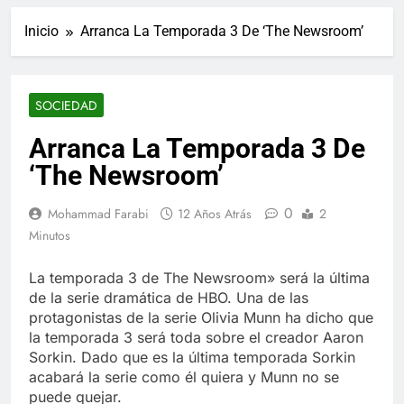
ucraniano mientras se
informes de empleo de
realizan arrestos
Inicio
Arranca La Temporada 3 De ‘The Newsroom’
Estados Unidos de
7 Años Atrás
diciembre
Los últimos paquetes
especiales Hush Socks
México disponibles en
7 Años Atrás
SOCIEDAD
línea
El famoso chef y
restaurador, Carl Ruiz,
Arranca La Temporada 3 De
muere a los 44 años
7 Años Atrás
‘The Newsroom’
La familia Kennedy
entierra a otro
0
miembro de la familia
Mohammad Farabi
12 Años Atrás
2
7 Años Atrás
Minutos
Cápsulas Ultra Max
Testo a Precios
Especiales en México,
La temporada 3 de The Newsroom» será la última
7 Años Atrás
Chile, Argentina,
de la serie dramática de HBO. Una de las
Veona Skin Care
Colombia, Perú ,
Crema Precios –
protagonistas de la serie Olivia Munn ha dicho que
Ecuador, Costa Rica y
Descuentos Masivos
la temporada 3 será toda sobre el creador Aaron
7 Años Atrás
Más
en Línea
Sorkin. Dado que es la última temporada Sorkin
Pharma Flex RX en
México – Descuentos
acabará la serie como él quiera y Munn no se
Masivos en Mercado
puede quejar.
7 Años Atrás